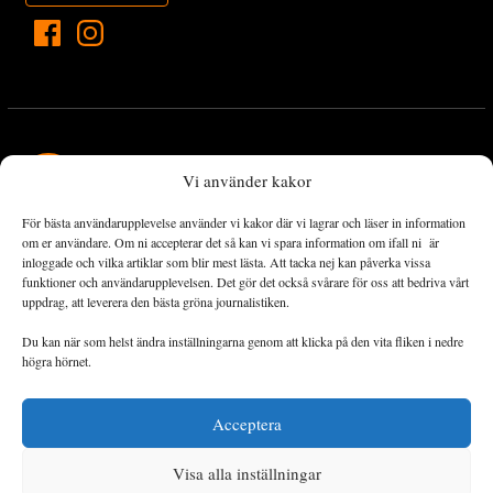
Vi använder kakor
För bästa användarupplevelse använder vi kakor där vi lagrar och läser in information
Landets Fria Tidning är en nyhetstidning med bred bevakning av
om er användare. Om ni accepterar det så kan vi spara information om ifall ni är
det viktigaste som händer lokalt och globalt och med fokus på
inloggade och vilka artiklar som blir mest lästa. Att tacka nej kan påverka vissa
funktioner och användarupplevelsen. Det gör det också svårare för oss att bedriva vårt
omställningsrörelsen. En omställning till ett hållbart samhälle går
uppdrag, att leverera den bästa gröna journalistiken.
både via starka och lika rättigheter för alla människor, minskade
ekonomiska och sociala klyftor, samt utrymme för allt levande att
Du kan när som helst ändra inställningarna genom att klicka på den vita fliken i nedre
utvecklas och frodas.
högra hörnet.
Acceptera
Personuppgiftsbehandling och cookies
Sidkarta
Visa alla inställningar