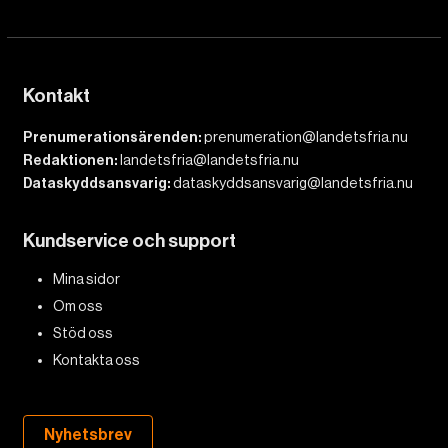
Kontakt
Prenumerationsärenden:
prenumeration@landetsfria.nu
Redaktionen:
landetsfria@landetsfria.nu
Dataskyddsansvarig:
dataskyddsansvarig@landetsfria.nu
Kundservice och support
Mina sidor
Om oss
Stöd oss
Kontakta oss
Nyhetsbrev