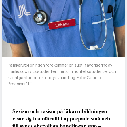
På läkarutbildningen förekommer en subtil favorisering av
manliga och vita studenter, menar minoritetsstudenter och
kvinnliga studenter i en ny avhandling. Foto: Claudio
Bresciani/TT
Sexism och rasism på läkarutbildningen
visar sig framförallt i upprepade små och
till synes obetydliga handlingar som –