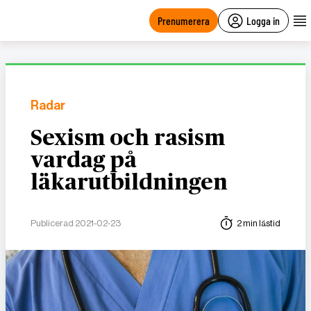
main
content
Prenumerera
Logga in
Radar
Sexism och rasism
vardag på
läkarutbildningen
Publicerad 2021-02-23
2 min lästid