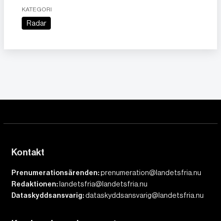
KATEGORI
Radar
Kontakt
Prenumerationsärenden:
prenumeration@landetsfria.nu
Redaktionen:
landetsfria@landetsfria.nu
Dataskyddsansvarig:
dataskyddsansvarig@landetsfria.nu