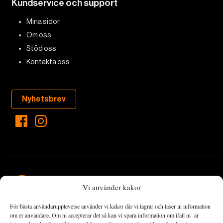
Kundservice och support
Mina sidor
Om oss
Stöd oss
Kontakta oss
Nyhetsbrev
Vi använder kakor
För bästa användarupplevelse använder vi kakor där vi lagrar och läser in information
Landets Fria Tidning är en nyhetstidning med bred bevakning av
om er användare. Om ni accepterar det så kan vi spara information om ifall ni är
det viktigaste som händer lokalt och globalt och med fokus på