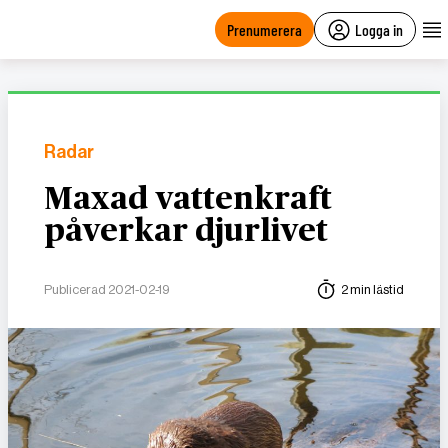
main
content
Prenumerera
Logga in
Radar
Maxad vattenkraft
påverkar djurlivet
Publicerad 2021-02-19
2 min lästid