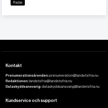
Radar
Kontakt
Prenumerationsärenden:
prenumeration@landetsfria.nu
Redaktionen:
landetsfria@landetsfria.nu
Dataskyddsansvarig:
dataskyddsansvarig@landetsfria.nu
Kundservice och support