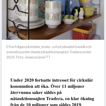
Efterfrågan på möbler, bruks- och prydnadsföremål och
svenskt porslin ökade på auktionssajten Tradera under
2020. Foto: Jessica Gow/TT
Under 2020 fortsatte intresset för cirkulär
konsumtion att öka. Över 11 miljoner
återvunna saker såldes på
nätauktionssajten Tradera, en klar ökning
från de 10 miljoner som såldes 2019.