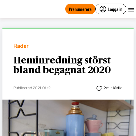
main
content
Prenumerera
Logga in
Radar
Heminredning störst
bland begagnat 2020
Publicerad 2021-01-12
2 min lästid