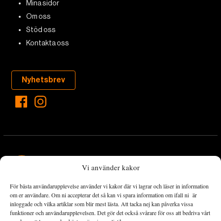
Mina sidor
Om oss
Stöd oss
Kontakta oss
Nyhetsbrev
Vi använder kakor
För bästa användarupplevelse använder vi kakor där vi lagrar och läser in information
Landets Fria Tidning är en nyhetstidning med bred bevakning av
om er användare. Om ni accepterar det så kan vi spara information om ifall ni är
det viktigaste som händer lokalt och globalt och med fokus på
inloggade och vilka artiklar som blir mest lästa. Att tacka nej kan påverka vissa
funktioner och användarupplevelsen. Det gör det också svårare för oss att bedriva vårt
omställningsrörelsen. En omställning till ett hållbart samhälle går