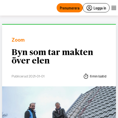
main
content
Prenumerera
Logga in
Zoom
Byn som tar makten
över elen
Publicerad 2021-01-01
6 min lästid