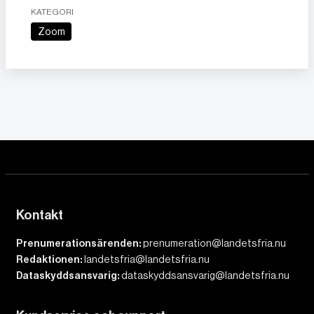
KATEGORI
Zoom
Kontakt
Prenumerationsärenden:
prenumeration@landetsfria.nu
Redaktionen:
landetsfria@landetsfria.nu
Dataskyddsansvarig:
dataskyddsansvarig@landetsfria.nu