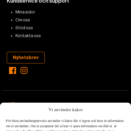
Kundservice och support
Mina sidor
Om oss
Stöd oss
Kontakta oss
Nyhetsbrev
Vi använder kakor
För bästa användarupplevelse använder vi kakor där vi lagrar och läser in information
Landets Fria Tidning är en nyhetstidning med bred bevakning av
om er användare. Om ni accepterar det så kan vi spara information om ifall ni är
det viktigaste som händer lokalt och globalt och med fokus på