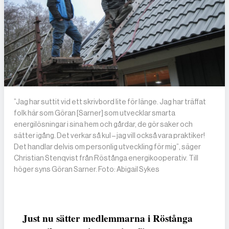
”Jag har suttit vid ett skrivbord lite för länge. Jag har träffat
folk här som Göran [Sarner] som utvecklar smarta
energilösningar i sina hem och gårdar, de gör saker och
sätter igång. Det verkar så kul – jag vill också vara praktiker!
Det handlar delvis om personlig utveckling för mig”, säger
Christian Stenqvist från Röstånga energikooperativ. Till
höger syns Göran Sarner. Foto: Abigail Sykes
Just nu sätter medlemmarna i Röstånga