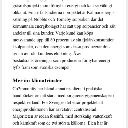
gräsrotsprojekt inom förnybar energi och kan se väldigt
olika ut. En av fallstudierna i projektet är Kalmar energis
satsning på Nöbble och Törneby solparker, där det
kommunala energibolaget har satt upp solpaneler och sålt
andelar till sina kunder. Varje kund kan köpa
motsvarande upp till 80 procent av sin fjolårskonsumtion
i solpaneler, och den energi som dessa producerar dras
sedan av från kundens elräkning. Även
bostadsrättsföreningar som producerar förnybar energi
lyfts fram som svenska exempel.
Mer än klimatvinster
Co2mmunity har bland annat resulterat i praktiska
handböcker om att starta medborgarenergigemenskaper i
respektive land. För Sveriges del visar projektet att
energiproduktionen här är relativt centraliserad.
Majoriteten är redan fossilfri, med storskalig vattenkraft
och kärnkraft som de två största källorna. Elen här är