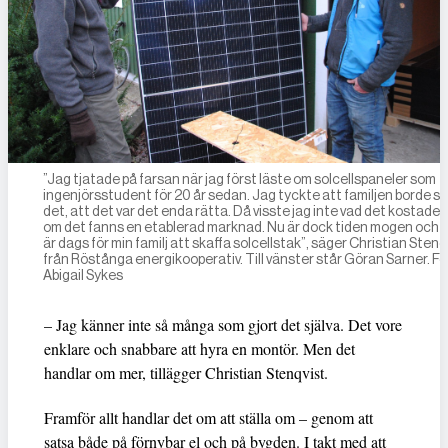
”Jag tjatade på farsan när jag först läste om solcellspaneler som
ingenjörsstudent för 20 år sedan. Jag tyckte att familjen borde sk
det, att det var det enda rätta. Då visste jag inte vad det kostade e
om det fanns en etablerad marknad. Nu är dock tiden mogen och 
är dags för min familj att skaffa solcellstak”, säger Christian Stenq
från Röstånga energikooperativ. Till vänster står Göran Sarner. Fo
Abigail Sykes
– Jag känner inte så många som gjort det själva. Det vore
enklare och snabbare att hyra en montör. Men det
handlar om mer, tillägger Christian Stenqvist.
Framför allt handlar det om att ställa om – genom att
satsa både på förnybar el och på bygden. I takt med att