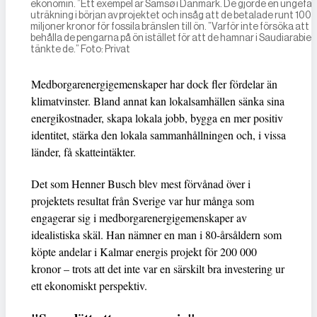
ekonomin. ”Ett exempel är Samsø i Danmark. De gjorde en ungefärl
uträkning i början av projektet och insåg att de betalade runt 100
miljoner kronor för fossila bränslen till ön. ”Varför inte försöka att
behålla de pengarna på ön istället för att de hamnar i Saudiarabie
tänkte de.” Foto: Privat
Medborgarenergigemenskaper har dock fler fördelar än
klimatvinster. Bland annat kan lokalsamhällen sänka sina
energikostnader, skapa lokala jobb, bygga en mer positiv
identitet, stärka den lokala sammanhållningen och, i vissa
länder, få skatteintäkter.
Det som Henner Busch blev mest förvånad över i
projektets resultat från Sverige var hur många som
engagerar sig i medborgarenergigemenskaper av
idealistiska skäl. Han nämner en man i 80-årsåldern som
köpte andelar i Kalmar energis projekt för 200 000
kronor – trots att det inte var en särskilt bra investering ur
ett ekonomiskt perspektiv.