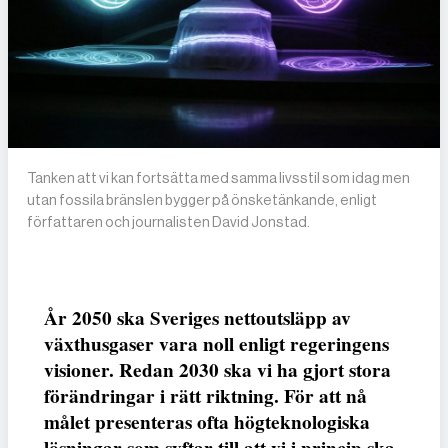
Tanken att vi kan fortsätta med samma livsstil som idag men
utan fossila bränslen bygger på önsketänkande, enligt
författaren och journalisten David Jonstad.
År 2050 ska Sveriges nettoutsläpp av
växthusgaser vara noll enligt regeringens
visioner. Redan 2030 ska vi ha gjort stora
förändringar i rätt riktning. För att nå
målet presenteras ofta högteknologiska
lösningar som syftar till att vi i princip ska