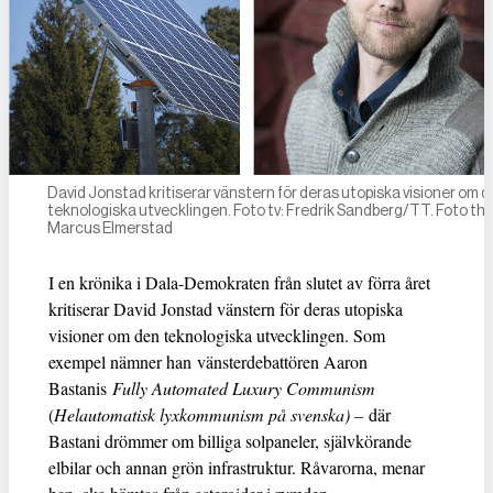
David Jonstad kritiserar vänstern för deras utopiska visioner om 
teknologiska utvecklingen. Foto tv: Fredrik Sandberg/TT. Foto th:
Marcus Elmerstad
I en krönika i Dala-Demokraten från slutet av förra året
kritiserar David Jonstad vänstern för deras utopiska
visioner om den teknologiska utvecklingen. Som
exempel nämner han vänsterdebattören Aaron
Bastanis
Fully Automated Luxury Communism
(
Helautomatisk lyxkommunism på svenska) –
där
Bastani drömmer om billiga solpaneler, självkörande
elbilar och annan grön infrastruktur. Råvarorna, menar