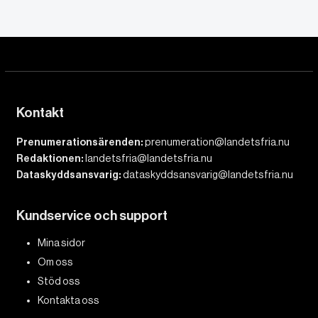
Kontakt
Prenumerationsärenden:
prenumeration@landetsfria.nu
Redaktionen:
landetsfria@landetsfria.nu
Dataskyddsansvarig:
dataskyddsansvarig@landetsfria.nu
Kundservice och support
Mina sidor
Om oss
Stöd oss
Kontakta oss