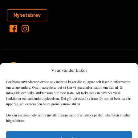
Nyhetsbrev
Vi använder kakor
För bästa användarupplevelse använder vi kakor där vi lagrar och läser in information
Landets Fria Tidning är en nyhetstidning med bred bevakning av
om er användare. Om ni accepterar det så kan vi spara information om ifall ni är
det viktigaste som händer lokalt och globalt och med fokus på
inloggade och vilka artiklar som blir mest lästa. Att tacka nej kan påverka vissa
funktioner och användarupplevelsen. Det gör det också svårare för oss att bedriva vårt
omställningsrörelsen. En omställning till ett hållbart samhälle går
uppdrag, att leverera den bästa gröna journalistiken.
både via starka och lika rättigheter för alla människor, minskade
ekonomiska och sociala klyftor, samt utrymme för allt levande att
Du kan när som helst ändra inställningarna genom att klicka på den vita fliken i nedre
utvecklas och frodas.
högra hörnet.
Acceptera