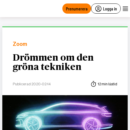
main
content
Prenumerera
Logga in
Zoom
Drömmen om den
gröna tekniken
Publicerad 2020-02-14
12 min lästid