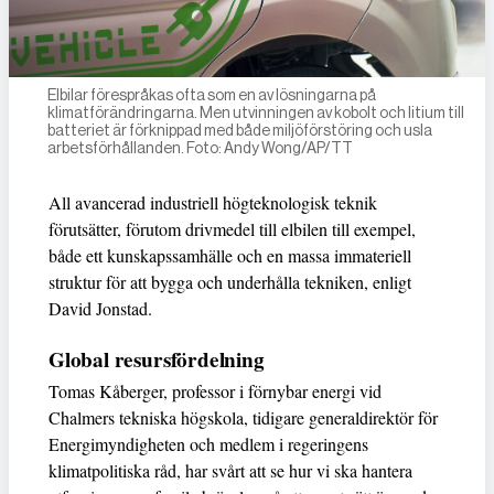
Elbilar förespråkas ofta som en av lösningarna på
klimatförändringarna. Men utvinningen av kobolt och litium till
batteriet är förknippad med både miljöförstöring och usla
arbetsförhållanden. Foto: Andy Wong/AP/TT
All avancerad industriell högteknologisk teknik
förutsätter, förutom drivmedel till elbilen till exempel,
både ett kunskapssamhälle och en massa immateriell
struktur för att bygga och underhålla tekniken, enligt
David Jonstad.
Global resursfördelning
Tomas Kåberger, professor i förnybar energi vid
Chalmers tekniska högskola, tidigare generaldirektör för
Energimyndigheten och medlem i regeringens
klimatpolitiska råd, har svårt att se hur vi ska hantera