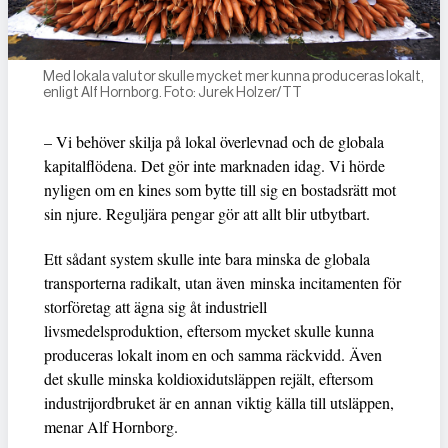
Med lokala valutor skulle mycket mer kunna produceras lokalt,
enligt Alf Hornborg. Foto: Jurek Holzer/TT
– Vi behöver skilja på lokal överlevnad och de globala
kapitalflödena. Det gör inte marknaden idag. Vi hörde
nyligen om en kines som bytte till sig en bostadsrätt mot
sin njure. Reguljära pengar gör att allt blir utbytbart.
Ett sådant system skulle inte bara minska de globala
transporterna radikalt, utan även minska incitamenten för
storföretag att ägna sig åt industriell
livsmedelsproduktion, eftersom mycket skulle kunna
produceras lokalt inom en och samma räckvidd. Även
det skulle minska koldioxidutsläppen rejält, eftersom
industrijordbruket är en annan viktig källa till utsläppen,
menar Alf Hornborg.