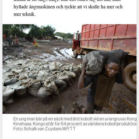
hyllade ångmaskinen och tyckte att vi skulle ha mer och
mer teknik.
En ung man bär på en säck med blöt kobolt vid en urangruva i Kong
Kinshasa. Kongo står för 64 procent av världens koboltproduktion.
Foto: Schalk van Zuydam/AP/TT