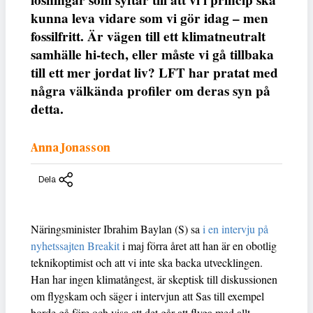
kunna leva vidare som vi gör idag – men
fossilfritt. Är vägen till ett klimatneutralt
samhälle hi-tech, eller måste vi gå tillbaka
till ett mer jordat liv? LFT har pratat med
några välkända profiler om deras syn på
detta.
Anna Jonasson
Dela
Näringsminister Ibrahim Baylan (S) sa
i en intervju på
nyhetssajten Breakit
i maj förra året att han är en obotlig
teknikoptimist och att vi inte ska backa utvecklingen.
Han har ingen klimatångest, är skeptisk till diskussionen
om flygskam och säger i intervjun att Sas till exempel
borde gå före och visa att det går att flyga med allt