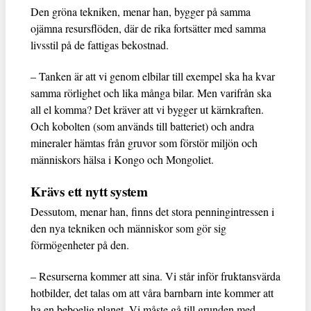
Den gröna tekniken, menar han, bygger på samma
ojämna resursflöden, där de rika fortsätter med samma
livsstil på de fattigas bekostnad.
– Tanken är att vi genom elbilar till exempel ska ha kvar
samma rörlighet och lika många bilar. Men varifrån ska
all el komma? Det kräver att vi bygger ut kärnkraften.
Och kobolten (som används till batteriet) och andra
mineraler hämtas från gruvor som förstör miljön och
människors hälsa i Kongo och Mongoliet.
Krävs ett nytt system
Dessutom, menar han, finns det stora penningintressen i
den nya tekniken och människor som gör sig
förmögenheter på den.
– Resurserna kommer att sina. Vi står inför fruktansvärda
hotbilder, det talas om att våra barnbarn inte kommer att
ha en beboelig planet. Vi måste gå till grunden med