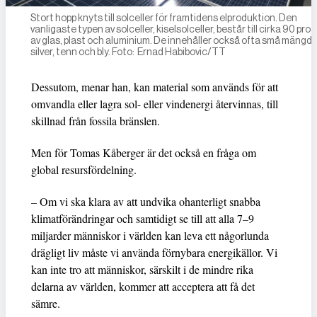
Stort hopp knyts till solceller för framtidens elproduktion. Den
vanligaste typen av solceller, kiselsolceller, består till cirka 90 pro
av glas, plast och aluminium. De innehåller också ofta små mängde
silver, tenn och bly. Foto: Ernad Habibovic/TT
Dessutom, menar han, kan material som används för att
omvandla eller lagra sol- eller vindenergi återvinnas, till
skillnad från fossila bränslen.
Men för Tomas Kåberger är det också en fråga om
global resursfördelning.
– Om vi ska klara av att undvika ohanterligt snabba
klimatförändringar och samtidigt se till att alla 7–9
miljarder människor i världen kan leva ett någorlunda
drägligt liv måste vi använda förnybara energikällor. Vi
kan inte tro att människor, särskilt i de mindre rika
delarna av världen, kommer att acceptera att få det
sämre.