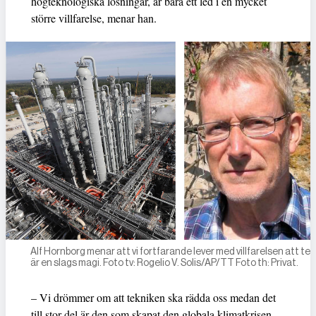
högteknologiska lösningar, är bara ett led i en mycket
större villfarelse, menar han.
Alf Hornborg menar att vi fortfarande lever med villfarelsen att tek
är en slags magi. Foto tv: Rogelio V. Solis/AP/TT Foto th: Privat.
– Vi drömmer om att tekniken ska rädda oss medan det
till stor del är den som skapat den globala klimatkrisen.