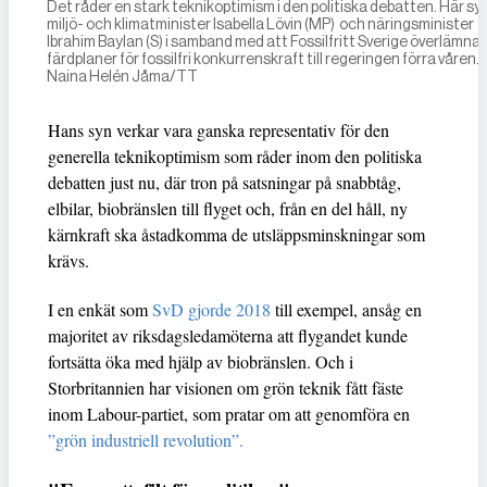
Det råder en stark teknikoptimism i den politiska debatten. Här sy
miljö- och klimatminister Isabella Lövin (MP) och näringsminister
Ibrahim Baylan (S) i samband med att Fossilfritt Sverige överlämna
färdplaner för fossilfri konkurrenskraft till regeringen förra våren. 
Naina Helén Jåma/TT
Hans syn verkar vara ganska representativ för den
generella teknikoptimism som råder inom den politiska
debatten just nu, där tron på satsningar på snabbtåg,
elbilar, biobränslen till flyget och, från en del håll, ny
kärnkraft ska åstadkomma de utsläppsminskningar som
krävs.
I en enkät som
SvD gjorde 2018
till exempel, ansåg en
majoritet av riksdagsledamöterna att flygandet kunde
fortsätta öka med hjälp av biobränslen. Och i
Storbritannien har visionen om grön teknik fått fäste
inom Labour-partiet, som pratar om att genomföra en
”grön industriell revolution”.