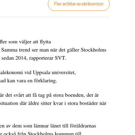
Fler artiklar av skribenten
ler som väljer att flytta
t. Samma trend ser man när det gäller Stockholms
in sedan 2014, rapporterar SVT.
nalekonomi vid Uppsala universitet,
ad kan vara en förklaring.
är det svårt att få tag på stora boenden, det är
ituation där äldre sitter kvar i stora bostäder när
ften av dem som lämnar länet till föräldrarnas
ker också från Stockholms kommun till