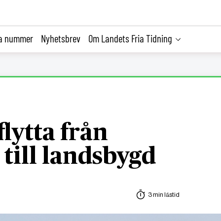
la nummer
Nyhetsbrev
Om Landets Fria Tidning
flytta från
till landsbygd
3 min lästid