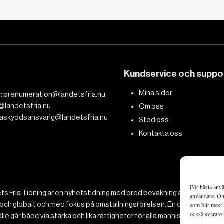
Kundservice och suppo
Mina sidor
:
prenumeration@landetsfria.nu
@landetsfria.nu
Om oss
askyddsansvarig@landetsfria.nu
Stöd oss
Kontakta oss
För bästa anvä
ts Fria Tidning är en nyhetstidning med bred bevakning av det viktig
användare. Om 
 och globalt och med fokus på omställningsrörelsen. En omställning till 
som blir mest 
också svårare 
le går både via starka och lika rättigheter för alla människor, minska