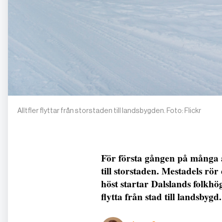
Alltfler flyttar från storstaden till landsbygden. Foto: Flickr
För första gången på många år
till storstaden. Mestadels rö
höst startar Dalslands folkhö
flytta från stad till landsbygd.