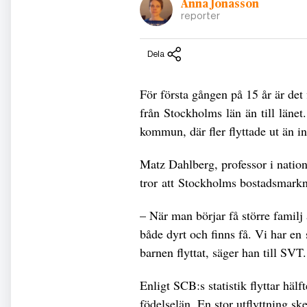
Anna Jonasson
reporter
Dela
För första gången på 15 år är det f
från Stockholms län än till läne
kommun, där fler flyttade ut än 
Matz Dahlberg, professor i natio
tror att Stockholms bostadsmarkn
– När man börjar få större familj 
både dyrt och finns få. Vi har en s
barnen flyttat, säger han till SVT.
Enligt SCB:s statistik flyttar häl
födelselän. En stor utflyttning s