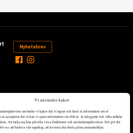
rt
Nyhetsbrev
Vi använder kakor
ndarupplevelse använder vi kakor där vi lagrar och läser in information om er
aste som händer
ni accepterar det så kan vi spara information om ifall ni är inloggade och vilka artiklar
ett hållbart
lästa. Att tacka nej kan påverka vissa funktioner och användarupplevelsen. Det gör det
för oss att bedriva vårt uppdrag, att leverera den bästa gröna journalistiken.
de ekonomiska