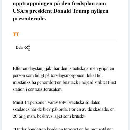
upptrappningen på den fredsplan som
USA:s president Donald Trump nyligen
presenterade.
TT
Dela
Efter en dagslång jakt har den israeliska armén gripit en
person som tidigt på torsdagsmorgonen, lokal tid,
misstänks ha genomfört en bilattack i nöjesdistriktet First
station i centrala Jerusalem.
Minst 14 personer, varav tolv israeliska soldater,
skadades när de blev påkörda. För en av de skadade, en
20-årig man, beskrivs läget som kritiskt.
”Under händelsen körde en terrorist en bil mot soldater