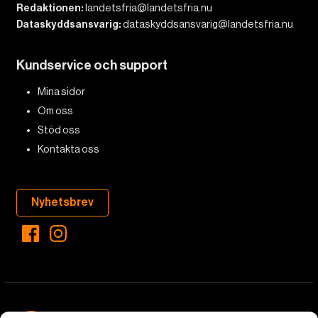
Redaktionen:
landetsfria@landetsfria.nu
Dataskyddsansvarig:
dataskyddsansvarig@landetsfria.nu
Kundservice och support
Mina sidor
Om oss
Stöd oss
Kontakta oss
Nyhetsbrev