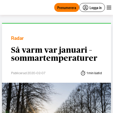
main
content
Prenumerera
Logga in
Radar
Så varm var januari –
sommartemperaturer
Publicerad 2020-02-07
1 min lästid