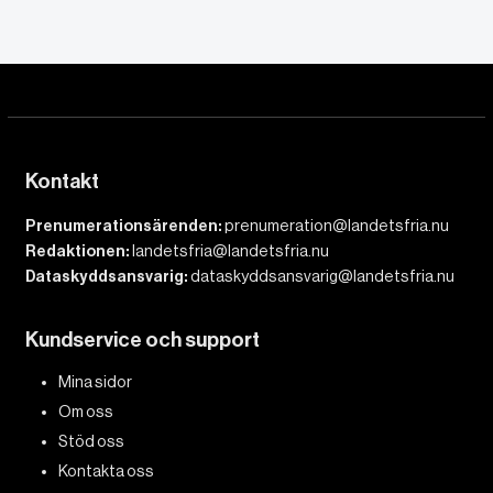
Kontakt
Prenumerationsärenden:
prenumeration@landetsfria.nu
Redaktionen:
landetsfria@landetsfria.nu
Dataskyddsansvarig:
dataskyddsansvarig@landetsfria.nu
Kundservice och support
Mina sidor
Om oss
Stöd oss
Kontakta oss