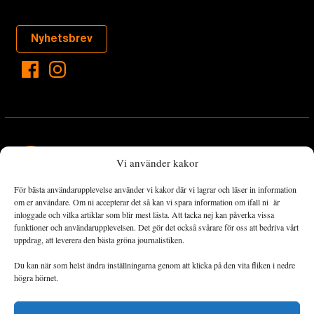
Nyhetsbrev
Vi använder kakor
För bästa användarupplevelse använder vi kakor där vi lagrar och läser in information
Landets Fria Tidning är en nyhetstidning med bred bevakning av
om er användare. Om ni accepterar det så kan vi spara information om ifall ni är
det viktigaste som händer lokalt och globalt och med fokus på
inloggade och vilka artiklar som blir mest lästa. Att tacka nej kan påverka vissa
funktioner och användarupplevelsen. Det gör det också svårare för oss att bedriva vårt
omställningsrörelsen. En omställning till ett hållbart samhälle går
uppdrag, att leverera den bästa gröna journalistiken.
både via starka och lika rättigheter för alla människor, minskade
ekonomiska och sociala klyftor, samt utrymme för allt levande att
Du kan när som helst ändra inställningarna genom att klicka på den vita fliken i nedre
utvecklas och frodas.
högra hörnet.