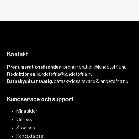
Kontakt
Prenumerationsärenden:
prenumeration@landetsfria.nu
Redaktionen:
landetsfria@landetsfria.nu
Dataskyddsansvarig:
dataskyddsansvarig@landetsfria.nu
Kundservice och support
Mina sidor
Om oss
Stöd oss
Kontakta oss