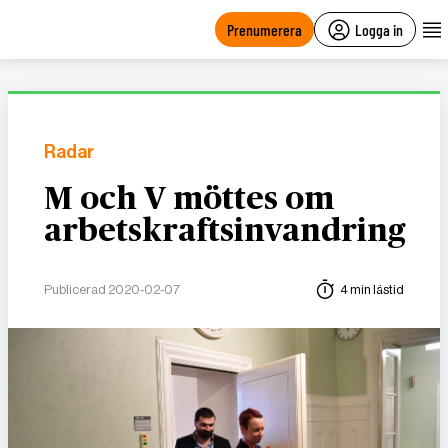
main
content
Prenumerera
Logga in
Radar
M och V möttes om
arbetskraftsinvandring
Publicerad 2020-02-07
4 min lästid