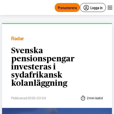
main
content
Prenumerera
Logga in
Radar
Svenska
pensionspengar
investeras i
sydafrikansk
kolanläggning
Publicerad 2020-02-04
2 min lästid