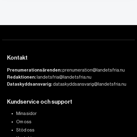
Kontakt
Prenumerationsärenden:
prenumeration@landetsfria.nu
Redaktionen:
landetsfria@landetsfria.nu
Dataskyddsansvarig:
dataskyddsansvarig@landetsfria.nu
Kundservice och support
Mina sidor
Om oss
Stöd oss