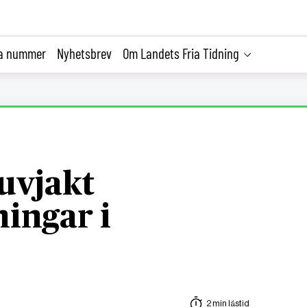
la nummer
Nyhetsbrev
Om Landets Fria Tidning
uvjakt
ingar i
2 min lästid