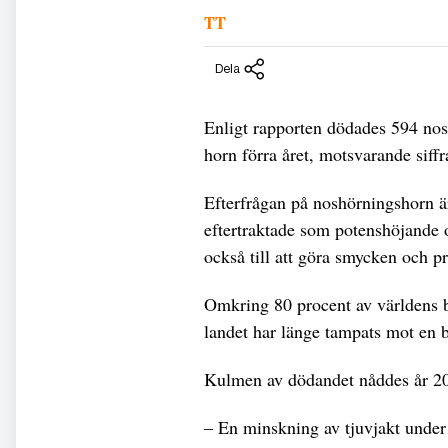
TT
Dela
Enligt rapporten dödades 594 nos
horn förra året, motsvarande siff
Efterfrågan på noshörningshorn är 
eftertraktade som potenshöjande 
också till att göra smycken och pr
Omkring 80 procent av världens b
landet har länge tampats mot en br
Kulmen av dödandet nåddes år 20
– En minskning av tjuvjakt under f