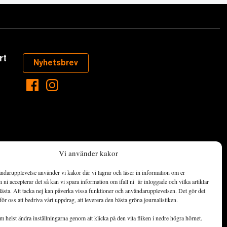
rt
Nyhetsbrev
Vi använder kakor
ndarupplevelse använder vi kakor där vi lagrar och läser in information om er
aste som händer
ni accepterar det så kan vi spara information om ifall ni är inloggade och vilka artiklar
ett hållbart
lästa. Att tacka nej kan påverka vissa funktioner och användarupplevelsen. Det gör det
för oss att bedriva vårt uppdrag, att leverera den bästa gröna journalistiken.
de ekonomiska
 helst ändra inställningarna genom att klicka på den vita fliken i nedre högra hörnet.