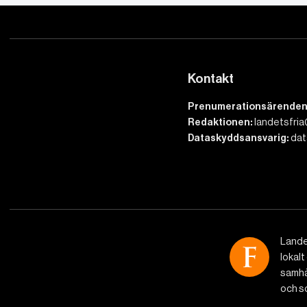
Kontakt
Prenumerationsärenden
Redaktionen:
landetsfria
Dataskyddsansvarig:
dat
Lande
lokalt
samhäl
och so