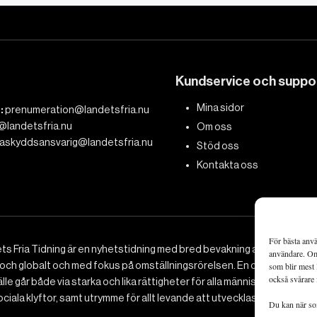
Kundservice och suppo
Mina sidor
:
prenumeration@landetsfria.nu
@landetsfria.nu
Om oss
askyddsansvarig@landetsfria.nu
Stöd oss
Kontakta oss
För bästa anvä
ts Fria Tidning är en nyhetstidning med bred bevakning av det viktig
användare. Om 
 och globalt och med fokus på omställningsrörelsen. En omställning till 
som blir mest 
också svårare 
le går både via starka och lika rättigheter för alla människor, minska
ciala klyftor, samt utrymme för allt levande att utvecklas och frodas.
Du kan när som