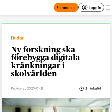
main
content
Prenumerera
Logga in
Radar
Ny forskning ska
förebygga digitala
kränkningar i
skolvärlden
Publicerad 2020-01-21
2 min lästid