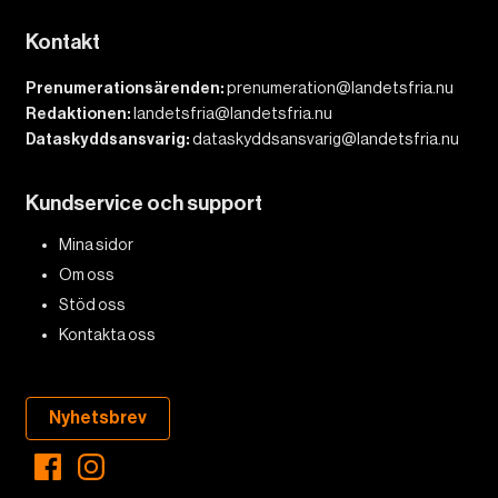
Kontakt
Prenumerationsärenden:
prenumeration@landetsfria.nu
Redaktionen:
landetsfria@landetsfria.nu
Dataskyddsansvarig:
dataskyddsansvarig@landetsfria.nu
Kundservice och support
Mina sidor
Om oss
Stöd oss
Kontakta oss
Nyhetsbrev