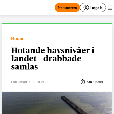
main
content
Prenumerera
Logga in
Radar
Hotande havsnivåer i
landet – drabbade
samlas
Publicerad 2020-01-21
3 min lästid