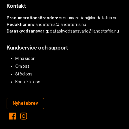
Kontakt
Prenumerationsärenden:
prenumeration@landetsfria.nu
Redaktionen:
landetsfria@landetsfria.nu
Dataskyddsansvarig:
dataskyddsansvarig@landetsfria.nu
Kundservice och support
Mina sidor
Om oss
Stöd oss
Kontakta oss
Nyhetsbrev