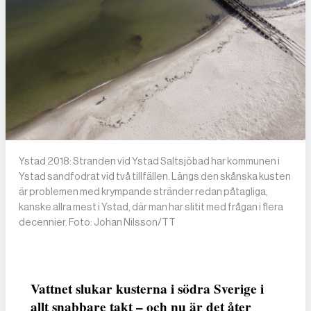
Ystad 2018: Stranden vid Ystad Saltsjöbad har kommunen i
Ystad sandfodrat vid två tillfällen. Längs den skånska kusten
är problemen med krympande stränder redan påtagliga,
kanske allra mest i Ystad, där man har slitit med frågan i flera
decennier. Foto: Johan Nilsson/TT
Vattnet slukar kusterna i södra Sverige i
allt snabbare takt – och nu är det åter