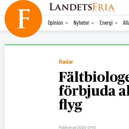
main
content
Opinion
Nyheter
Energi
Al
Radar
Fältbiologe
förbjuda a
flyg
Publicerad 2020-01-10