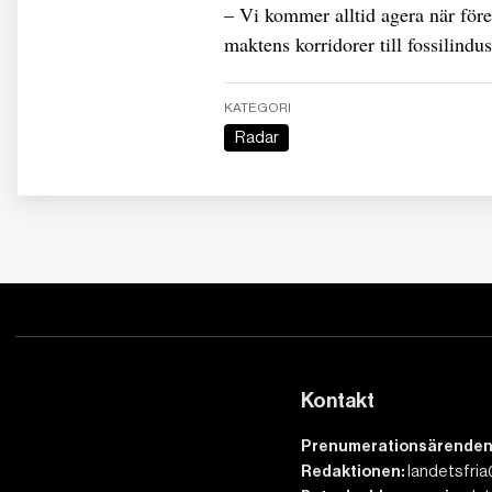
– Vi kommer alltid agera när föret
maktens korridorer till fossilindu
KATEGORI
Radar
Kontakt
Prenumerationsärenden
Redaktionen:
landetsfria