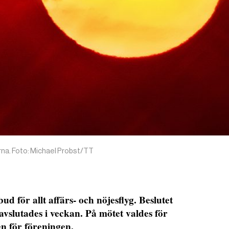
gerna. Foto: Michael Probst/TT
ud för allt affärs- och nöjesflyg. Beslutet
vslutades i veckan. På mötet valdes för
n för föreningen.