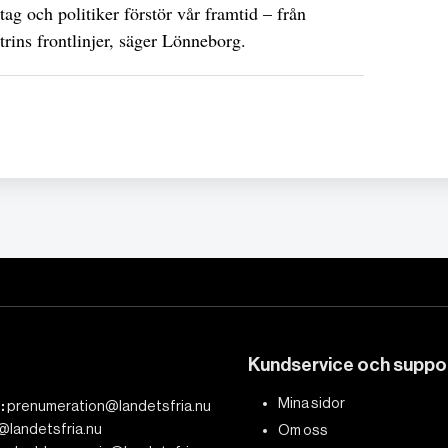
ag och politiker förstör vår framtid – från
strins frontlinjer, säger Lönneborg.
Kundservice och suppo
Mina sidor
:
prenumeration@landetsfria.nu
@landetsfria.nu
Om oss