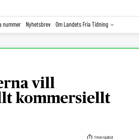
la nummer
Nyhetsbrev
Om Landets Fria Tidning
rna vill
llt kommersiellt
1 min lästid