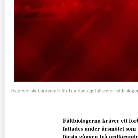
Flygresor ska bara vara tillåtet i undantagsfall, anser Fältbiolo
Fältbiologerna kräver ett förb
fattades under årsmötet som a
första gången två ordförande