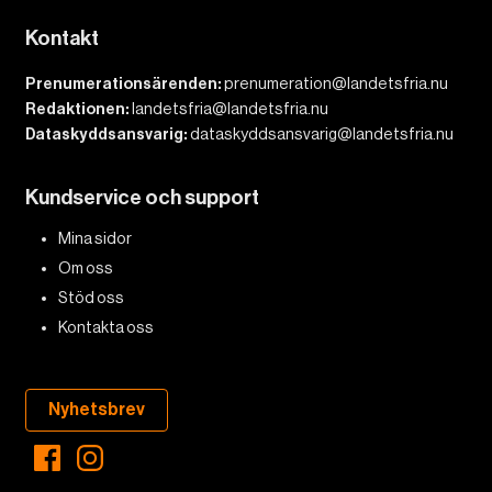
Kontakt
Prenumerationsärenden:
prenumeration@landetsfria.nu
Redaktionen:
landetsfria@landetsfria.nu
Dataskyddsansvarig:
dataskyddsansvarig@landetsfria.nu
Kundservice och support
Mina sidor
Om oss
Stöd oss
Kontakta oss
Nyhetsbrev