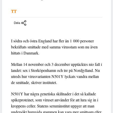
TT
Dela
I södra och östra England har fler än 1 000 personer
bekräftats smittade med samma virusstam som nu även
hittats i Danmark.
Mellan 14 november och 3 december upptäcktes nio fall i
landet: sex i Storköpenhamn och tre på Nordjylland. Nu
utreds hur virusvarianten N501Y lyckats vandra mellan
de smittade, skriver institutet.
N501Y har några genetiska skillnader i det så kallade
spikeproteinet, som viruset använder för att lura sig in i
kroppens celler. Statens seruminstitut uppger att man
undersökt huruvida stammen kan vara mer smittsam eller