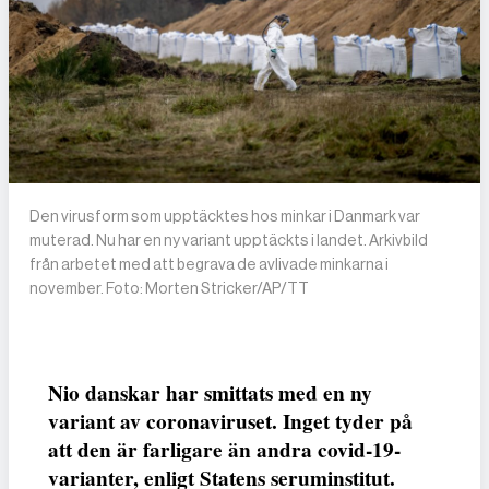
Den virusform som upptäcktes hos minkar i Danmark var
muterad. Nu har en ny variant upptäckts i landet. Arkivbild
från arbetet med att begrava de avlivade minkarna i
november. Foto: Morten Stricker/AP/TT
Nio danskar har smittats med en ny
variant av coronaviruset. Inget tyder på
att den är farligare än andra covid-19-
varianter, enligt Statens seruminstitut.