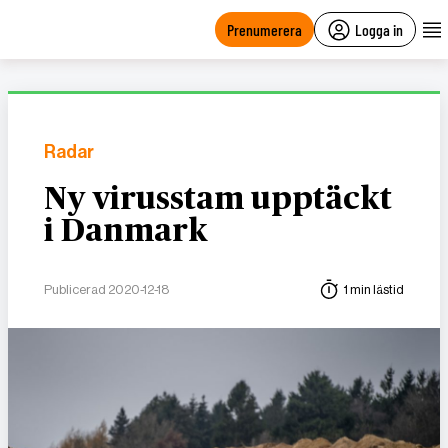
main
content
Prenumerera
Logga in
Radar
Ny virusstam upptäckt
i Danmark
Publicerad 2020-12-18
1 min lästid