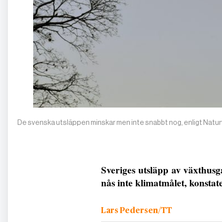
De svenska utsläppen minskar men inte snabbt nog, enligt Nat
Sveriges utsläpp av växthusg
nås inte klimatmålet, konsta
Lars Pedersen/TT