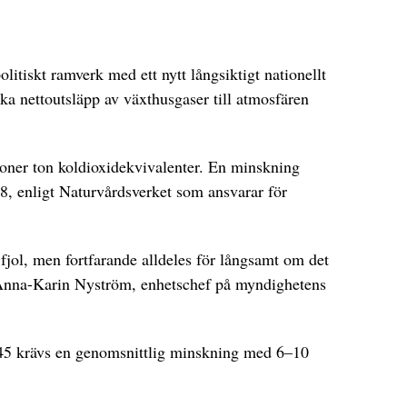
litiskt ramverk med ett nytt långsiktigt nationellt
a nettoutsläpp av växthusgaser till atmosfären
ljoner ton koldioxidekvivalenter. En minskning
, enligt Naturvårdsverket som ansvarar för
 fjol, men fortfarande alldeles för långsamt om det
er Anna-Karin Nyström, enhetschef på myndighetens
2045 krävs en genomsnittlig minskning med 6–10