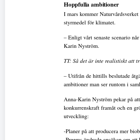
Hoppfulla ambitioner
I mars kommer Naturvårdsverket m
styrmedel för klimatet.
– Enligt vårt senaste scenario når
Karin Nyström.
TT: Så det är inte realistiskt att
– Utifrån de hittills beslutade åt
ambitioner man ser runtom i samhä
Anna-Karin Nyström pekar på att nä
konkurrenskraft framåt och en gr
utveckling:
-Planer på att producera mer biob
-Preems ändrade ansökan om att byg