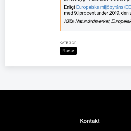
Enligt
Europeiska miljöbyråns (E
med 9,1 procent under 2019, den 
Källa: Naturvårdsverket, Europeis
KATEGORI
Radar
Kontakt