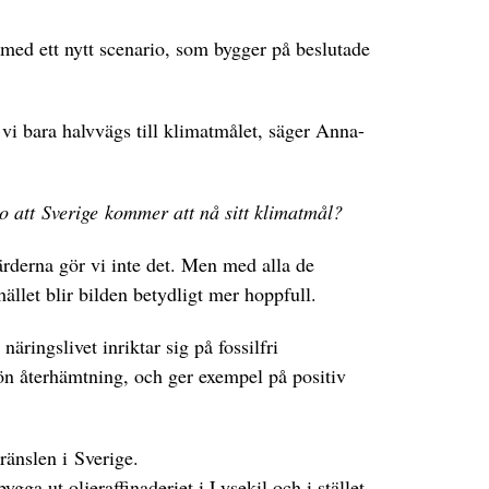
ed ett nytt scenario, som bygger på beslutade
 vi bara halvvägs till klimatmålet, säger Anna-
 tro att Sverige kommer att nå sitt klimatmål?
gärderna gör vi inte det. Men med alla de
llet blir bilden betydligt mer hoppfull.
ringslivet inriktar sig på fossilfri
ön återhämtning, och ger exempel på positiv
ränslen i Sverige.
ga ut oljeraffinaderiet i Lysekil och i stället