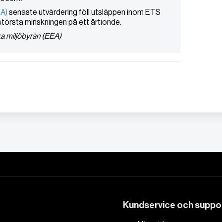
EA)
senaste utvärdering föll utsläppen inom ETS
största minskningen på ett årtionde.
ka miljöbyrån (EEA)
Kundservice och suppo