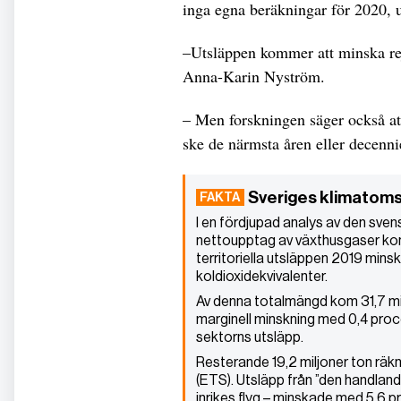
inga egna beräkningar för 2020, u
–Utsläppen kommer att minska rejä
Anna-Karin Nyström.
– Men forskningen säger också att
ske de närmsta åren eller decenni
Sveriges klimatoms
I en fördjupad analys av den sve
nettoupptag av växthusgaser kon
territoriella utsläppen 2019 minsk
koldioxidekvivalenter.
Av denna totalmängd kom 31,7 mil
marginell minskning med 0,4 procen
sektorns utsläpp.
Resterande 19,2 miljoner ton räkn
(ETS). Utsläpp från ”den handland
inrikes flyg – minskade med 5,6 p