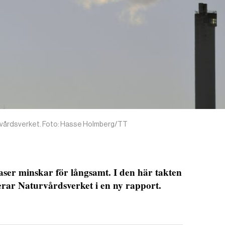
urvårdsverket. Foto: Hasse Holmberg/TT
aser minskar för långsamt. I den här takten
terar Naturvårdsverket i en ny rapport.