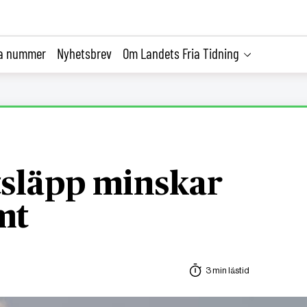
la nummer
Nyhetsbrev
Om Landets Fria Tidning
tsläpp minskar
mt
3 min lästid