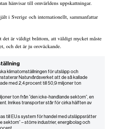
tan hänvisar till omvärldens uppskattningar.
lt i Sverige och internationellt, sammanfattar
 det är väldigt bråttom, att väldigt mycket måste
et, och det är ju oroväckande.
tällning
nska klimatomställningen för utsläpp och
staterar Naturvårdsverket att de så kallade
ade med 2,4 procent till 50,9 miljoner ton
joner ton från ”den icke-handlande sektorn”, en
t. Inrikes transporter står för cirka hälften av
as till EU:s system för handel med utsläppsrätter
e sektorn” – större industrier, energibolag och
rocent.