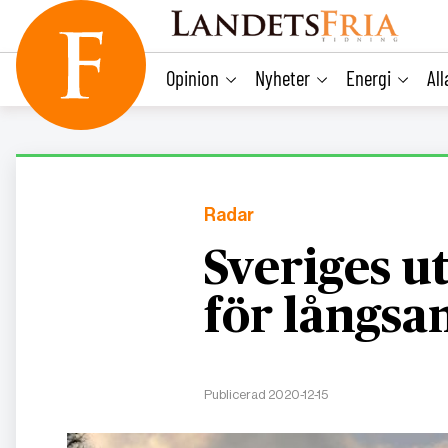
main
content
Opinion
Nyheter
Energi
Al
Radar
Sveriges u
för långsa
Publicerad 2020-12-15