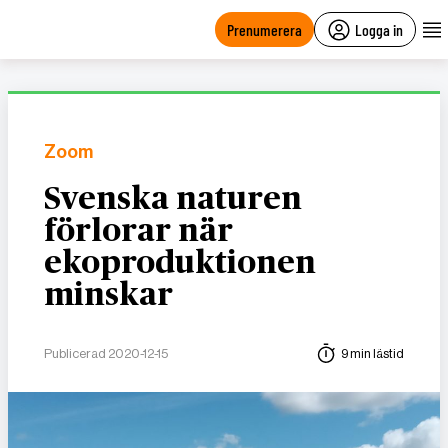
main
content
Prenumerera
Logga in
Zoom
Svenska naturen
förlorar när
ekoproduktionen
minskar
Publicerad 2020-12-15
9 min lästid