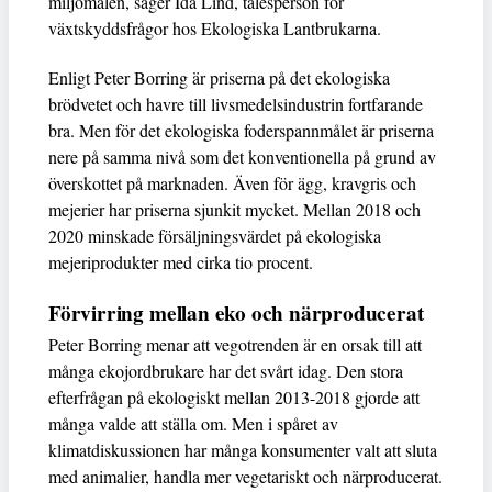
miljömålen, säger Ida Lind, talesperson för
växtskyddsfrågor hos Ekologiska Lantbrukarna.
Enligt Peter Borring är priserna på det ekologiska
brödvetet och havre till livsmedelsindustrin fortfarande
bra. Men för det ekologiska foderspannmålet är priserna
nere på samma nivå som det konventionella på grund av
överskottet på marknaden. Även för ägg, kravgris och
mejerier har priserna sjunkit mycket. Mellan 2018 och
2020 minskade försäljningsvärdet på ekologiska
mejeriprodukter med cirka tio procent.
Förvirring mellan eko och närproducerat
Peter Borring menar att vegotrenden är en orsak till att
många ekojordbrukare har det svårt idag. Den stora
efterfrågan på ekologiskt mellan 2013-2018 gjorde att
många valde att ställa om. Men i spåret av
klimatdiskussionen har många konsumenter valt att sluta
med animalier, handla mer vegetariskt och närproducerat.