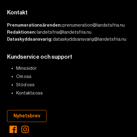
Kontakt
Prenumerationsärenden:
prenumeration@landetsfria.nu
Redaktionen:
landetsfria@landetsfria.nu
Dataskyddsansvarig:
dataskyddsansvarig@landetsfria.nu
Kundservice och support
Mina sidor
Om oss
Stöd oss
Kontakta oss
Nyhetsbrev