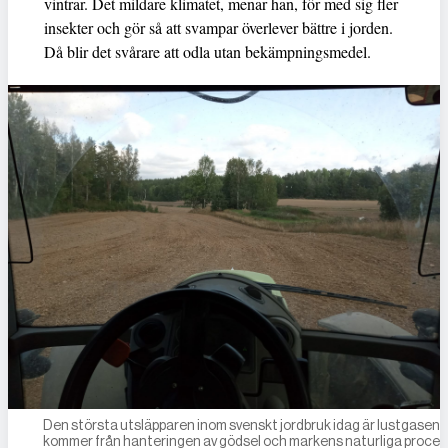
vintrar. Det mildare klimatet, menar han, för med sig fler
insekter och gör så att svampar överlever bättre i jorden.
Då blir det svårare att odla utan bekämpningsmedel.
Den största utsläpparen inom svenskt jordbruk idag är lustgasen
kommer från hanteringen av gödsel och markens naturliga proces