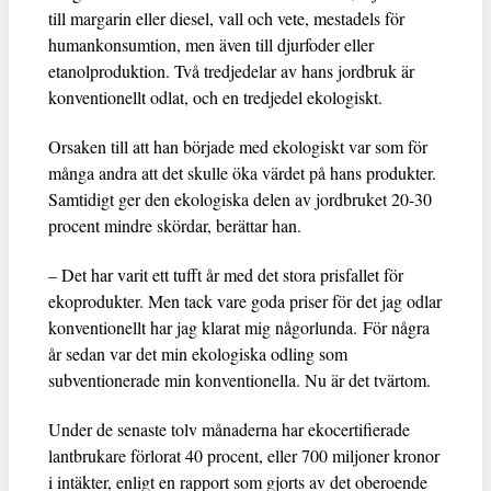
till margarin eller diesel, vall och vete, mestadels för
humankonsumtion, men även till djurfoder eller
etanolproduktion. Två tredjedelar av hans jordbruk är
konventionellt odlat, och en tredjedel ekologiskt.
Orsaken till att han började med ekologiskt var som för
många andra att det skulle öka värdet på hans produkter.
Samtidigt ger den ekologiska delen av jordbruket 20-30
procent mindre skördar, berättar han.
– Det har varit ett tufft år med det stora prisfallet för
ekoprodukter. Men tack vare goda priser för det jag odlar
konventionellt har jag klarat mig någorlunda. För några
år sedan var det min ekologiska odling som
subventionerade min konventionella. Nu är det tvärtom.
Under de senaste tolv månaderna har ekocertifierade
lantbrukare förlorat 40 procent, eller 700 miljoner kronor
i intäkter, enligt en rapport som gjorts av det oberoende