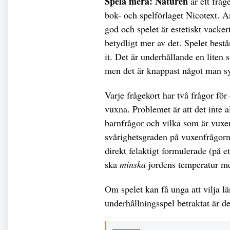
Spela mera: Naturen
är ett frå
bok- och spelförlaget Nicotext. An
god och spelet är estetiskt vacke
betydligt mer av det. Spelet best
it. Det är underhållande en liten 
men det är knappast något man sys
Varje frågekort har två frågor för
vuxna. Problemet är att det inte a
barnfrågor och vilka som är vuxen
svårighetsgraden på vuxenfrågorna
direkt felaktigt formulerade (på 
ska
minska
jordens temperatur med
Om spelet kan få unga att vilja l
underhållningsspel betraktat är d