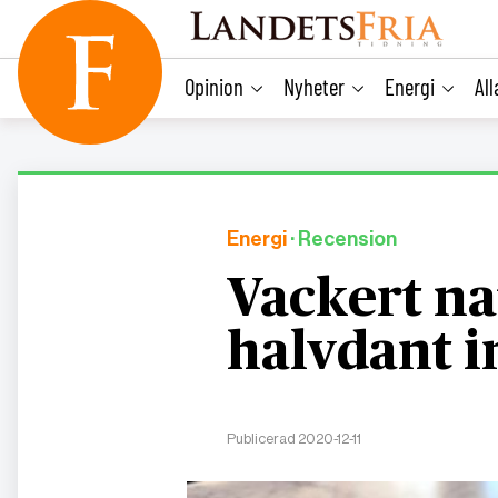
main
content
Opinion
Nyheter
Energi
Al
Energi
· Recension
Vackert n
halvdant i
Publicerad 2020-12-11