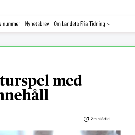
la nummer
Nyhetsbrev
Om Landets Fria Tidning
aturspel med
nnehåll
2 min lästid