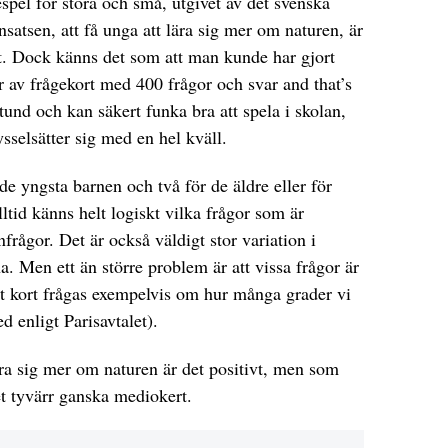
gespel för stora och små, utgivet av det svenska
satsen, att få unga att lära sig mer om naturen, är
rt. Dock känns det som att man kunde har gjort
år av frågekort med 400 frågor och svar and that’s
stund och kan säkert funka bra att spela i skolan,
selsätter sig med en hel kväll.
 de yngsta barnen och två för de äldre eller för
lltid känns helt logiskt vilka frågor som är
frågor. Det är också väldigt stor variation i
. Men ett än större problem är att vissa frågor är
ett kort frågas exempelvis om hur många grader vi
 enligt Parisavtalet).
ära sig mer om naturen är det positivt, men som
et tyvärr ganska mediokert.