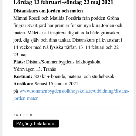
Lördag 13 februari–söndag 23 maj 2021
Distanskurs om jorden och maten
Mimmi Rosell och Matilda Forsärla från podden
Gröna
fingrar Svart jord har premiär för sin nya kurs Jorden och
maten. Målet är att inspirera dig att odla både grönsaker,
jord, dig själv och dina tankar. Distanskurs på kvartsfart i
14 veckor med två fysiska träffar, 13–14 febuari och 22–
23 maj.
Plats:
Distans/Sommenbygdens folkhögskola,
Ydrevägen 13, Tranås
Kostnad:
500 kr + boende, material och studiebesök
Ansökan:
Senast 15 januari 2021
på
www.sommenbygdensfolkhogskola.se/utbildning/distans-
jorden-maten
KATEGORI
På gång i hela landet