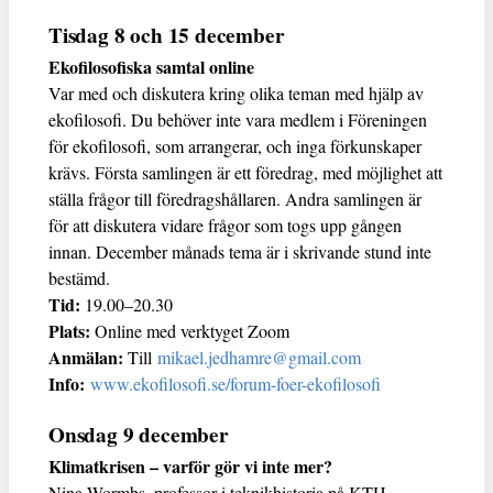
Tisdag 8 och 15 december
Ekofilosofiska samtal online
Var med och diskutera kring olika teman med hjälp av
ekofilosofi. Du behöver inte vara medlem i Föreningen
för ekofilosofi, som arrangerar, och inga förkunskaper
krävs. Första samlingen är ett föredrag, med möjlighet att
ställa frågor till föredragshållaren. Andra samlingen är
för att diskutera vidare frågor som togs upp gången
innan. December månads tema är i skrivande stund inte
bestämd.
Tid:
19.00–20.30
Plats:
Online med verktyget Zoom
Anmälan:
Till
mikael.jedhamre@gmail.com
Info:
www.ekofilosofi.se/forum-foer-ekofilosofi
Onsdag 9 december
Klimatkrisen – varför gör vi inte mer?
Nina Wormbs, professor i teknikhistoria på KTH,