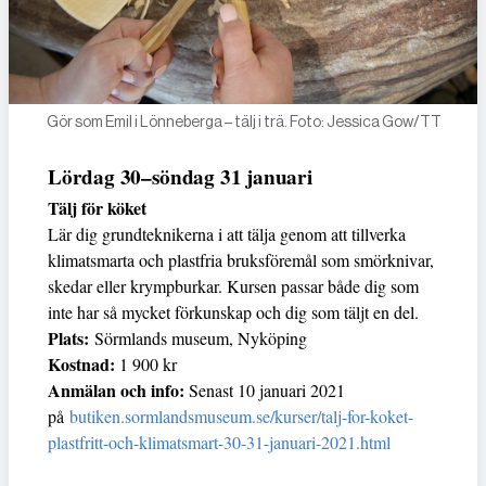
Gör som Emil i Lönneberga – tälj i trä. Foto: Jessica Gow/TT
Lördag 30–söndag 31 januari
Tälj för köket
Lär dig grundteknikerna i att tälja genom att tillverka
klimatsmarta och plastfria bruksföremål som smörknivar,
skedar eller krympburkar. Kursen passar både dig som
inte har så mycket förkunskap och dig som täljt en del.
Plats:
Sörmlands museum, Nyköping
Kostnad:
1 900 kr
Anmälan och info:
Senast 10 januari 2021
på
butiken.sormlandsmuseum.se/kurser/talj-for-koket-
plastfritt-och-klimatsmart-30-31-januari-2021.html