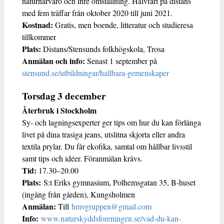
naturnärvaro och inre omställning. Halvfart på distans
med fem träffar från oktober 2020 till juni 2021.
Kostnad:
Gratis, men boende, litteratur och studieresa
tillkommer
Plats:
Distans/Stensunds folkhögskola, Trosa
Anmälan och info:
Senast 1 september på
stensund.se/utbildningar/hallbara-gemenskaper
Torsdag 3 december
Återbruk i Stockholm
Sy- och lagningsexperter ger tips om hur du kan förlänga
livet på dina trasiga jeans, utslitna skjorta eller andra
textila prylar. Du får ekofika, samtal om hållbar livsstil
samt tips och idéer. Föranmälan krävs.
Tid:
17.30–20.00
Plats:
S:t Eriks gymnasium, Polhemsgatan 35, B-huset
(ingång från gården), Kungsholmen
Anmälan:
Till
hmvgruppen@gmail.com
Info:
www.naturskyddsforeningen.se/vad-du-kan-