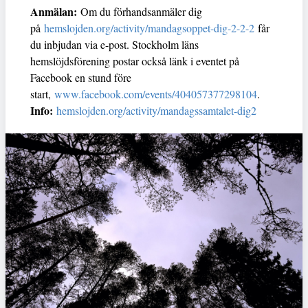
Anmälan:
Om du förhandsanmäler dig
på
hemslojden.org/activity/mandagsoppet-dig-2-2-2
får
du inbjudan via e-post. Stockholm läns
hemslöjdsförening postar också länk i eventet på
Facebook en stund före
start,
www.facebook.com/events/404057377298104
.
Info:
hemslojden.org/activity/mandagssamtalet-dig2