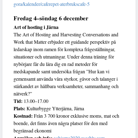
gora/kalender/caferepet-aterbrukscafe-5
Fredag 4–söndag 6 december
Art of hosting i Järna
The Art of Hosting and Harvesting Conversations and
Work that Matter erbjuder ett guidande perspektiv på
ledarskap inom ramen för komplexa frågeställningar,
situationer och utmaningar. Under denna träning för
nybörjare får du lära dig en rad metoder för
medskapande samt undersöka frågan ”Hur kan vi
gemensamt använda våra styrkor, gåvor och talanger i
stärkandet av hållbara verksamheter, sammanhang och
nätverk?”
Tid:
13.00–17.00
Plats:
Kulturbygge Ytterjärna, Järna
Kostnad:
Från 3 700 kronor exklusive moms, mat och
boende, det finns även några platser för den med
begränsad ekonomi
Anmälan och info:
aohjarna2020.weebly.com