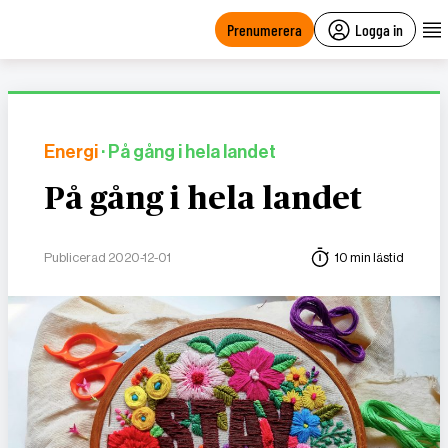
main
content
Prenumerera
Logga in
Energi
· På gång i hela landet
På gång i hela landet
Publicerad 2020-12-01
10 min lästid