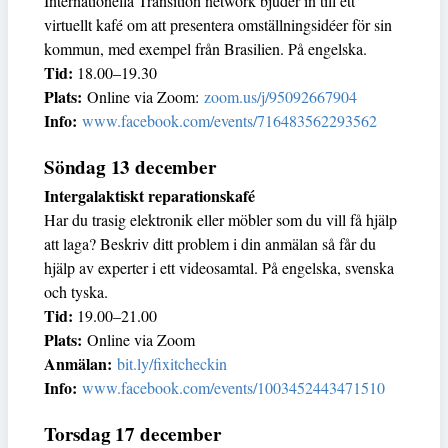
Internationella Transition network bjuder in till ett
virtuellt kafé om att presentera omställningsidéer för sin
kommun, med exempel från Brasilien. På engelska.
Tid:
18.00–19.30
Plats:
Online via Zoom:
zoom.us/j/95092667904
Info:
www.facebook.com/events/716483562293562
Söndag 13 december
Intergalaktiskt reparationskafé
Har du trasig elektronik eller möbler som du vill få hjälp
att laga? Beskriv ditt problem i din anmälan så får du
hjälp av experter i ett videosamtal. På engelska, svenska
och tyska.
Tid:
19.00–21.00
Plats:
Online via Zoom
Anmälan:
bit.ly/fixitcheckin
Info:
www.facebook.com/events/1003452443471510
Torsdag 17 december