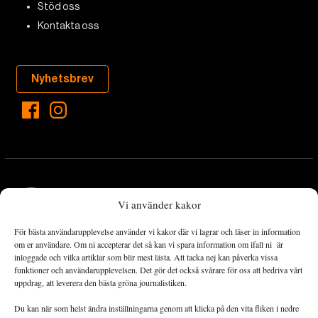
Stöd oss
Kontakta oss
Nyhetsbrev
Vi använder kakor
För bästa användarupplevelse använder vi kakor där vi lagrar och läser in information
Landets Fria Tidning är en nyhetstidning med bred bevakning av
om er användare. Om ni accepterar det så kan vi spara information om ifall ni är
det viktigaste som händer lokalt och globalt och med fokus på
inloggade och vilka artiklar som blir mest lästa. Att tacka nej kan påverka vissa
funktioner och användarupplevelsen. Det gör det också svårare för oss att bedriva vårt
omställningsrörelsen. En omställning till ett hållbart samhälle går
uppdrag, att leverera den bästa gröna journalistiken.
både via starka och lika rättigheter för alla människor, minskade
ekonomiska och sociala klyftor, samt utrymme för allt levande att
Du kan när som helst ändra inställningarna genom att klicka på den vita fliken i nedre