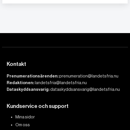
Kontakt
Prenumerationsärenden:
prenumeration@landetsfria.nu
Redaktionen:
landetsfria@landetsfria.nu
Dataskyddsansvarig:
dataskyddsansvarig@landetsfria.nu
Kundservice och support
Mina sidor
Om oss