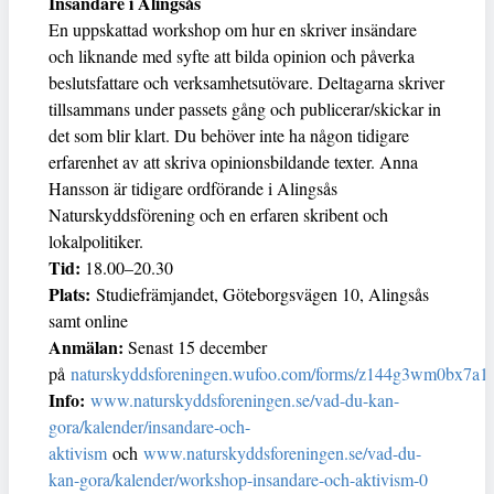
Insändare i Alingsås
En uppskattad workshop om hur en skriver insändare
och liknande med syfte att bilda opinion och påverka
beslutsfattare och verksamhetsutövare. Deltagarna skriver
tillsammans under passets gång och publicerar/skickar in
det som blir klart. Du behöver inte ha någon tidigare
erfarenhet av att skriva opinionsbildande texter. Anna
Hansson är tidigare ordförande i Alingsås
Naturskyddsförening och en erfaren skribent och
lokalpolitiker.
Tid:
18.00–20.30
Plats:
Studiefrämjandet, Göteborgsvägen 10, Alingsås
samt online
Anmälan:
Senast 15 december
på
naturskyddsforeningen.wufoo.com/forms/z144g3wm0bx7a1j
Info:
www.naturskyddsforeningen.se/vad-du-kan-
gora/kalender/insandare-och-
aktivism
och
www.naturskyddsforeningen.se/vad-du-
kan-gora/kalender/workshop-insandare-och-aktivism-0