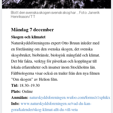
Blott den svenska skogen svensk skog har … Foto: Janerik
Henriksson/TT
Måndag 7 december
Skogen och klimatet
Naturskyddsföreningens expert Otto Bruun inleder med
en föreläsning om den svenska skogen, det svenska
skogsbruket, biobränsle, biologisk mångfald och klimat.
Det blir fakta, verktyg för påverkan och kopplingar till
lokala erfarenheter och insatser inom Stockholms län.
Fältbiologerna visar också en trailer från den nya filmen
”Om skogen” av Helion film.
Tid:
18.30–19.30
Plats:
Online
Anmälan:
naturskyddsforeningen.wufoo.com/forms/z1xphikx1
Info:
www.naturskyddsforeningen.se/vad-du-kan-
gora/kalender/skog-klimat-allt-du-vill-veta