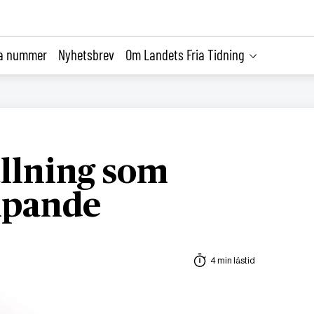
la nummer
Nyhetsbrev
Om Landets Fria Tidning
llning som
mpande
4 min lästid