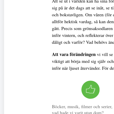
Att se ut i världen kan ha sina fö
sig på är det dags att se inåt, se t
och bokstavligen. Om våren (för d
alltför hektisk vardag, så kan den
gått. Precis som grönsaksodlaren d
inför vintern, och reflekterar öve
dåligt och varför? Vad behövs änd
Att vara förändringen
vi vill se
viktigt att börja med sig själv och
inför när ljuset återvänder. För det
Böcker, musik, filmer och serier,
vad hade vi varit utan dom?