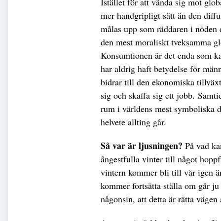
Istället för att vända sig mot glo
mer handgripligt sätt än den diff
målas upp som räddaren i nöden då
den mest moraliskt tveksamma glo
Konsumtionen är det enda som ka
har aldrig haft betydelse för männi
bidrar till den ekonomiska tillväx
sig och skaffa sig ett jobb. Samt
rum i världens mest symboliska de
helvete allting går.
Så var är ljusningen?
På vad ka
ångestfulla vinter till något hoppf
vintern kommer bli till vår igen ä
kommer fortsätta ställa om går ju
någonsin, att detta är rätta vägen 