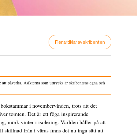
Fler artiklar av skribenten
 att påverka. Åsikterna som uttrycks är skribentens egna och
 bokstammar i novembervinden, trots att det
 över tomten. Det är ett föga inspirerande
ng, mörk vinter i isolering. Världen håller på att
ill skillnad från i våras finns det nu inga sätt att