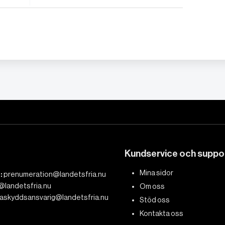
Kundservice och suppo
Mina sidor
:
prenumeration@landetsfria.nu
@landetsfria.nu
Om oss
askyddsansvarig@landetsfria.nu
Stöd oss
Kontakta oss