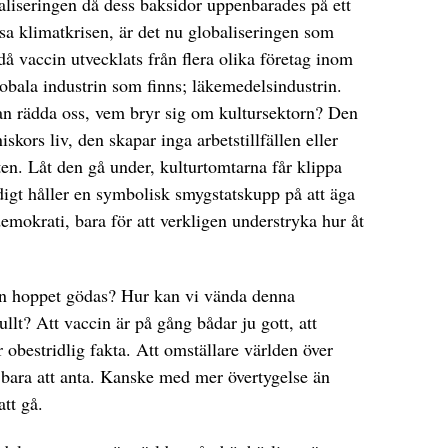
baliseringen då dess baksidor uppenbarades på ett
usa klimatkrisen, är det nu globaliseringen som
 vaccin utvecklats från flera olika företag inom
bala industrin som finns; läkemedelsindustrin.
n rädda oss, vem bryr sig om kultursektorn? Den
skors liv, den skapar inga arbetstillfällen eller
ten. Låt den gå under, kulturtomtarna får klippa
idigt håller en symbolisk smygstatskupp på att äga
mokrati, bara för att verkligen understryka hur åt
n hoppet gödas? Hur kan vi vända denna
ullt? Att vaccin är på gång bådar ju gott, att
r obestridlig fakta. Att omställare världen över
 bara att anta. Kanske med mer övertygelse än
att gå.