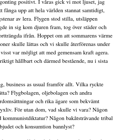
gonting positivt. I våras gick vi mot ljuset, jag
t fånga upp att hela världen stannat samtidigt,
tenar av lera. Flygen stod stilla, utsläppen
e in sig kom djuren fram, tog över städer och
 bortträngda ifrån. Hoppet om att sommarens värme
tioner skulle lättas och vi skulle återförenas under
 visst var möjligt att med gemensam kraft agera.
riktigt hållbart och därmed bestående, nu i sista
ig, business as usual framför allt. Vilka ryckte
sätta? Flygbolagen, oljebolagen och andra
ardomsättningar och rika ägare som bekvämt
 lyxliv. För utan dom, vad skulle vi vara? Någon
hård kommunistdiktatur? Någon bakåtsträvande tribal
rbjudet och konsumtion bannlyst?