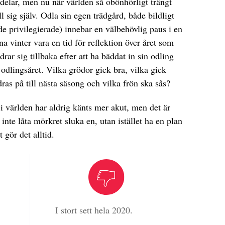
rdelar, men nu när världen så obönhörligt trängt
ill sig själv. Odla sin egen trädgård, både bildligt
e privilegierade) innebar en välbehövlig paus i en
na vinter vara en tid för reflektion över året som
rar sig tillbaka efter att ha bäddat in sin odling
r odlingsåret. Vilka grödor gick bra, vilka gick
ras på till nästa säsong och vilka frön ska sås?
 i världen har aldrig känts mer akut, men det är
 inte låta mörkret sluka en, utan istället ha en plan
 gör det alltid.
I stort sett hela 2020.