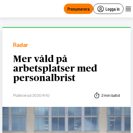
main
content
Prenumerera
Logga in
Radar
Mer våld på
arbetsplatser med
personalbrist
Publicerad 2020-11-10
2 min lästid