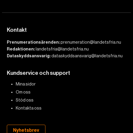
Kontakt
Prenumerationsärenden:
prenumeration@landetsfria.nu
Redaktionen:
landetsfria@landetsfria.nu
Dataskyddsansvarig:
dataskyddsansvarig@landetsfria.nu
Kundservice och support
Mina sidor
Om oss
Stöd oss
Kontakta oss
Nyhetsbrev