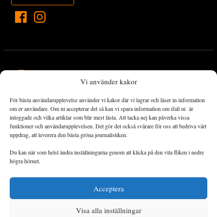
Vi använder kakor
För bästa användarupplevelse använder vi kakor där vi lagrar och läser in information
Landets Fria Tidning är en nyhetstidning med bred bevakning av
om er användare. Om ni accepterar det så kan vi spara information om ifall ni är
det viktigaste som händer lokalt och globalt och med fokus på
inloggade och vilka artiklar som blir mest lästa. Att tacka nej kan påverka vissa
funktioner och användarupplevelsen. Det gör det också svårare för oss att bedriva vårt
omställningsrörelsen. En omställning till ett hållbart samhälle går
uppdrag, att leverera den bästa gröna journalistiken.
både via starka och lika rättigheter för alla människor, minskade
ekonomiska och sociala klyftor, samt utrymme för allt levande att
Du kan när som helst ändra inställningarna genom att klicka på den vita fliken i nedre
utvecklas och frodas.
högra hörnet.
Acceptera
Personuppgiftsbehandling och cookies
Sidkarta
Visa alla inställningar