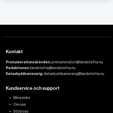
Kontakt
Prenumerationsärenden:
prenumeration@landetsfria.nu
Redaktionen:
landetsfria@landetsfria.nu
Dataskyddsansvarig:
dataskyddsansvarig@landetsfria.nu
Kundservice och support
Mina sidor
Om oss
Stöd oss