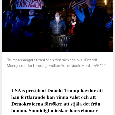
Trumpanhängare utanför en rösträkningslokal i Detroit,
Michigan under torsdagskvällen. Foto: Nicole Hester/AP/TT
USA:s president Donald Trump hävdar att
han fortfarande kan vinna valet och att
Demokraterna försöker att stjäla det från
honom. Samtidigt minskar hans chanser