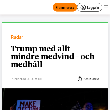
main
content
Prenumerera
Logga in
Radar
Trump med allt
mindre medvind – och
medhåll
Publicerad 2020-11-06
3 min lästid