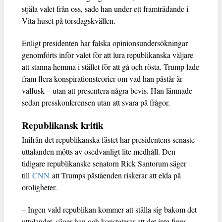
stjäla valet från oss, sade han under ett framträdande i
Vita huset på torsdagskvällen.
Enligt presidenten har falska opinionsundersökningar
genomförts inför valet för att lura republikanska väljare
att stanna hemma i stället för att gå och rösta. Trump lade
fram flera konspirationsteorier om vad han påstår är
valfusk – utan att presentera några bevis. Han lämnade
sedan presskonferensen utan att svara på frågor.
Republikansk kritik
Inifrån det republikanska fästet har presidentens senaste
uttalanden mötts av osedvanligt lite medhåll. Den
tidigare republikanske senatorn Rick Santorum säger
till
CNN
att Trumps påståenden riskerar att elda på
oroligheter.
– Ingen vald republikan kommer att ställa sig bakom det
uttalandet, säger han och konstaterar att det inte finns