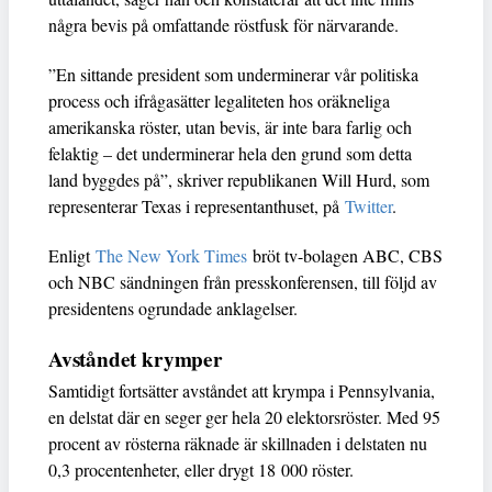
några bevis på omfattande röstfusk för närvarande.
”En sittande president som underminerar vår politiska
process och ifrågasätter legaliteten hos oräkneliga
amerikanska röster, utan bevis, är inte bara farlig och
felaktig – det underminerar hela den grund som detta
land byggdes på”, skriver republikanen Will Hurd, som
representerar Texas i representanthuset, på
Twitter
.
Enligt
The New York Times
bröt tv-bolagen ABC, CBS
och NBC sändningen från presskonferensen, till följd av
presidentens ogrundade anklagelser.
Avståndet krymper
Samtidigt fortsätter avståndet att krympa i Pennsylvania,
en delstat där en seger ger hela 20 elektorsröster. Med 95
procent av rösterna räknade är skillnaden i delstaten nu
0,3 procentenheter, eller drygt 18 000 röster.