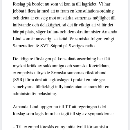
förslag på bordet nu som vi kan ta till lagrådet. Vi har
jobbat i flera år med att ta fram en konsultationsordning
och detta är ett steg mot att stärka samernas möjlighet till
inflytande och delaktighet, så det är viktigt att vi får det
här på plats, säger kultur- och demokratiminister Amanda
Lind som är ansvarigt statsråd för samiska frågor, enligt
Sameradion & SVT Sápmi på Sveriges radio.
De tidigare förslagen på konsultationsordning har fått
mycket kritik av sakkunniga och samiska företrädare,
exempelvis uttryckte Svenska samernas riksförbund
(SSR) förra året att lagförslaget i praktiken inte ger
samebyarna tillräckligt inflytande utan snarare blir en
administrativ belastning.
Amanda Lind uppger nu till TT att regeringen i det
förslag som lagts fram har tagit till sig av synpunkterna:
– Till exempel föreslås en ny initiativrätt för samiska