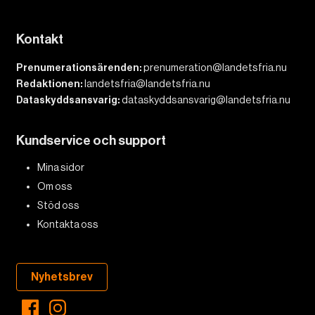
Kontakt
Prenumerationsärenden:
prenumeration@landetsfria.nu
Redaktionen:
landetsfria@landetsfria.nu
Dataskyddsansvarig:
dataskyddsansvarig@landetsfria.nu
Kundservice och support
Mina sidor
Om oss
Stöd oss
Kontakta oss
Nyhetsbrev