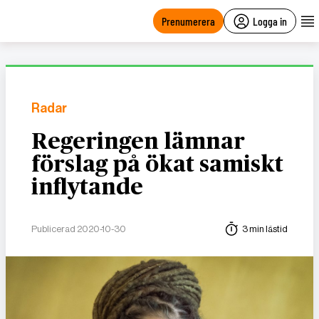
main
content
Prenumerera
Logga in
Radar
Regeringen lämnar
förslag på ökat samiskt
inflytande
Publicerad 2020-10-30
3 min lästid