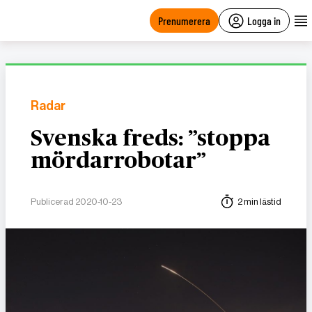
main
content
Prenumerera
Logga in
Radar
Svenska freds: ”stoppa
mördarrobotar”
Publicerad 2020-10-23
2 min lästid