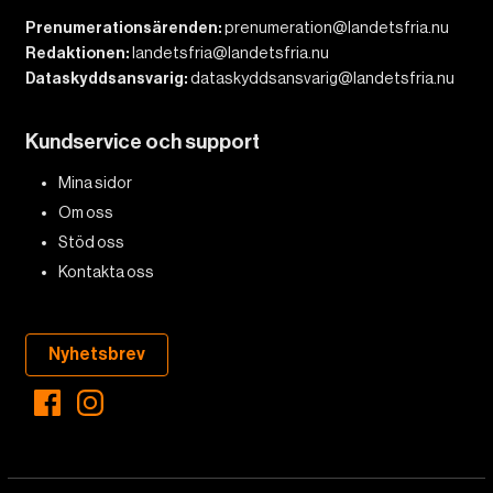
Prenumerationsärenden:
prenumeration@landetsfria.nu
Redaktionen:
landetsfria@landetsfria.nu
Dataskyddsansvarig:
dataskyddsansvarig@landetsfria.nu
Kundservice och support
Mina sidor
Om oss
Stöd oss
Kontakta oss
Nyhetsbrev