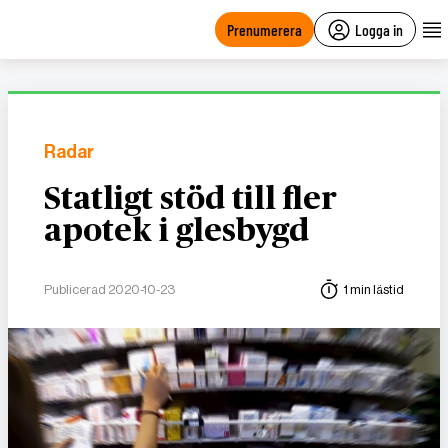
main
content
Prenumerera
Logga in
Radar
Statligt stöd till fler
apotek i glesbygd
Publicerad 2020-10-23
1 min lästid