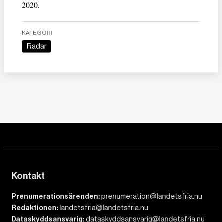
2020.
KATEGORI
Radar
Kontakt
Prenumerationsärenden:
prenumeration@landetsfria.nu
Redaktionen:
landetsfria@landetsfria.nu
Dataskyddsansvarig:
dataskyddsansvarig@landetsfria.nu