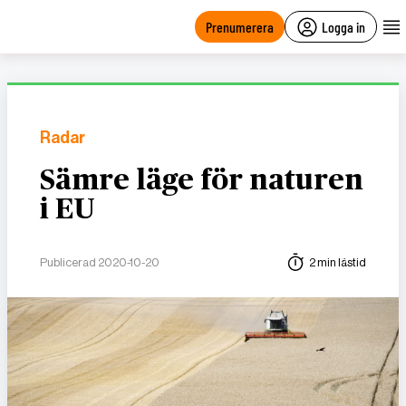
main
content
Prenumerera
Logga in
Radar
Sämre läge för naturen
i EU
Publicerad 2020-10-20
2 min lästid