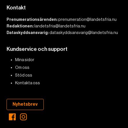
Kontakt
Prenumerationsärenden:
prenumeration@landetsfria.nu
Redaktionen:
landetsfria@landetsfria.nu
Dataskyddsansvarig:
dataskyddsansvarig@landetsfria.nu
Kundservice och support
Mina sidor
Om oss
Stöd oss
Kontakta oss
Nyhetsbrev