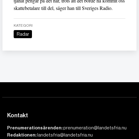
tjänat pengar på det här, trots att det borde ha kommit oss
skattebetalare till del, säger han till Sveriges Radio.
KATEGORI
Radar
Kontakt
Prenumerationsärenden:
prenumeration@landetsfria.nu
Redaktionen:
landetsfria@landetsfria.nu