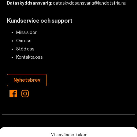
Dataskyddsansvarig:
dataskyddsansvarig@landetsfria.nu
Kundservice och support
Mina sidor
Om oss
Stöd oss
Kontakta oss
Nyhetsbrev
Vi använder kakor