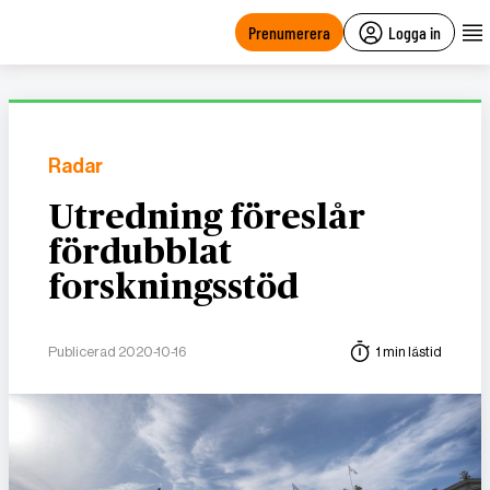
main
content
Prenumerera
Logga in
Radar
Utredning föreslår
fördubblat
forskningsstöd
Publicerad 2020-10-16
1 min lästid