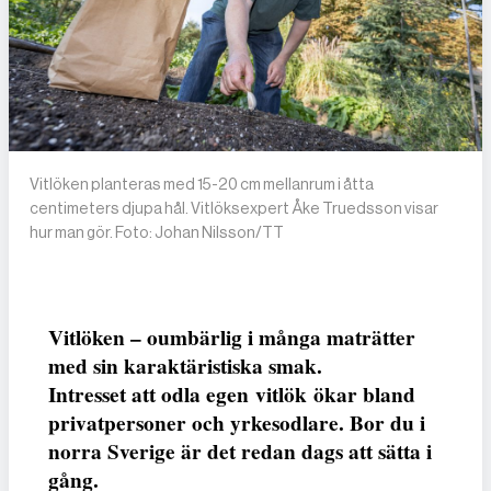
Vitlöken planteras med 15-20 cm mellanrum i åtta
centimeters djupa hål. Vitlöksexpert Åke Truedsson visar
hur man gör. Foto: Johan Nilsson/TT
Vitlöken – oumbärlig i många maträtter
med sin karaktäristiska smak.
Intresset att odla egen vitlök ökar bland
privatpersoner och yrkesodlare. Bor du i
norra Sverige är det redan dags att sätta i
gång.