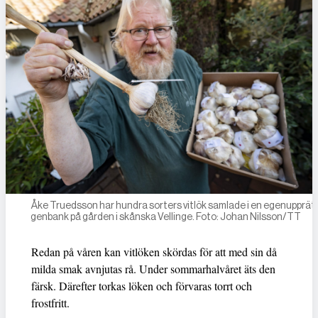
Åke Truedsson har hundra sorters vitlök samlade i en egenupprät
genbank på gården i skånska Vellinge. Foto: Johan Nilsson/TT
Redan på våren kan vitlöken skördas för att med sin då
milda smak avnjutas rå. Under sommarhalvåret äts den
färsk. Därefter torkas löken och förvaras torrt och
frostfritt.