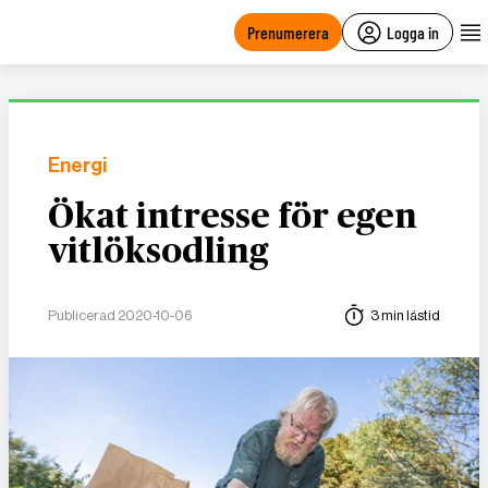
main
content
Prenumerera
Logga in
Energi
Ökat intresse för egen
vitlöksodling
Publicerad 2020-10-06
3 min lästid