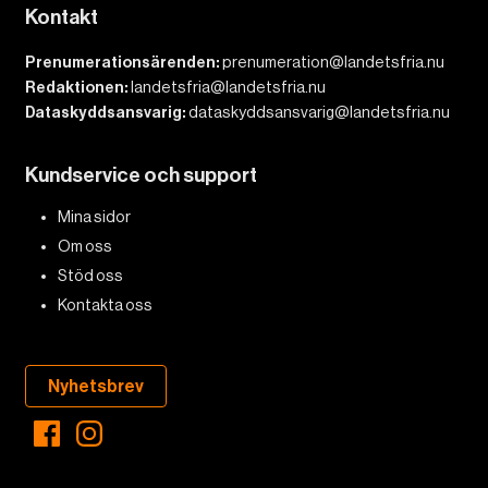
Kontakt
Prenumerationsärenden:
prenumeration@landetsfria.nu
Redaktionen:
landetsfria@landetsfria.nu
Dataskyddsansvarig:
dataskyddsansvarig@landetsfria.nu
Kundservice och support
Mina sidor
Om oss
Stöd oss
Kontakta oss
Nyhetsbrev