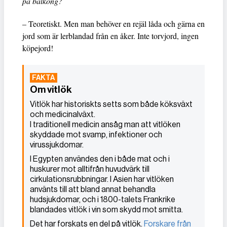
på balkong?
– Teoretiskt. Men man behöver en rejäl låda och gärna en
jord som är lerblandad från en åker. Inte torvjord, ingen
köpejord!
Om vitlök
Vitlök har historiskts setts som både köksväxt
och medicinalväxt.
I traditionell medicin ansåg man att vitlöken
skyddade mot svamp, infektioner och
virussjukdomar.
I Egypten användes den i både mat och i
huskurer mot alltifrån huvudvärk till
cirkulationsrubbningar. I Asien har vitlöken
använts till att bland annat behandla
hudsjukdomar, och i 1800-talets Frankrike
blandades vitlök i vin som skydd mot smitta.
Det har forskats en del på vitlök.
Forskare från