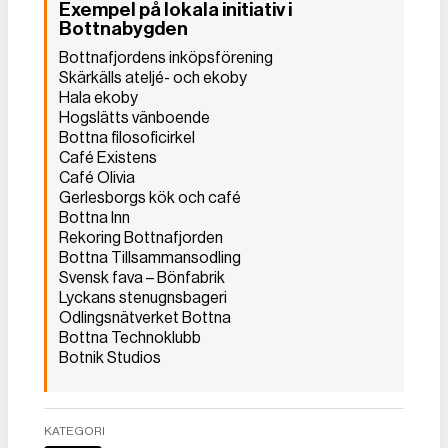
Exempel på lokala initiativ i
Bottnabygden
Bottnafjordens inköpsförening
Skärkälls ateljé- och ekoby
Hala ekoby
Hogslätts vänboende
Bottna filosoficirkel
Café Existens
Café Olivia
Gerlesborgs kök och café
Bottna Inn
Rekoring Bottnafjorden
Bottna Tillsammansodling
Svensk fava – Bönfabrik
Lyckans stenugnsbageri
Odlingsnätverket Bottna
Bottna Technoklubb
Botnik Studios
KATEGORI