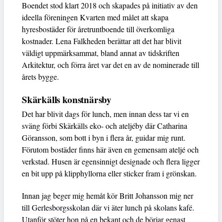
Boendet stod klart 2018 och skapades på initiativ av den
ideella föreningen Kvarten med målet att skapa
hyresbostäder för åretruntboende till överkomliga
kostnader. Lena Falkheden berättar att det har blivit
väldigt uppmärksammat, bland annat av tidskriften
Arkitektur, och förra året var det en av de nominerade till
årets bygge.
Skärkälls konstnärsby
Det har blivit dags för lunch, men innan dess tar vi en
sväng förbi Skärkälls eko- och ateljéby där Catharina
Göransson, som bott i byn i flera år, guidar mig runt.
Förutom bostäder finns här även en gemensam ateljé och
verkstad. Husen är egensinnigt designade och flera ligger
en bit upp på klipphyllorna eller sticker fram i grönskan.
Innan jag beger mig hemåt kör Britt Johansson mig ner
till Gerlesborgsskolan där vi äter lunch på skolans kafé.
Utanför stöter hon på en bekant och de börjar genast