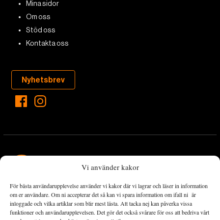
Mina sidor
Om oss
Stöd oss
Kontakta oss
Nyhetsbrev
Vi använder kakor
För bästa användarupplevelse använder vi kakor där vi lagrar och läser in information
Landets Fria Tidning är en nyhetstidning med bred bevakning av
om er användare. Om ni accepterar det så kan vi spara information om ifall ni är
det viktigaste som händer lokalt och globalt och med fokus på
inloggade och vilka artiklar som blir mest lästa. Att tacka nej kan påverka vissa
funktioner och användarupplevelsen. Det gör det också svårare för oss att bedriva vårt
omställningsrörelsen. En omställning till ett hållbart samhälle går