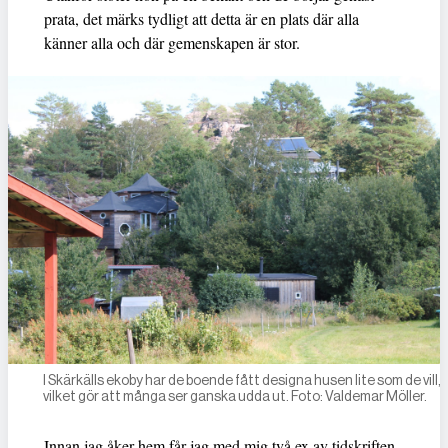
prata, det märks tydligt att detta är en plats där alla
känner alla och där gemenskapen är stor.
I Skärkälls ekoby har de boende fått designa husen lite som de vill,
vilket gör att många ser ganska udda ut. Foto: Valdemar Möller.
Innan jag åker hem får jag med mig två ex av tidskriften