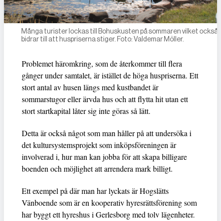
Många turister lockas till Bohuskusten på sommaren vilket också
bidrar till att huspriserna stiger. Foto: Valdemar Möller.
Problemet häromkring, som de återkommer till flera
gånger under samtalet, är istället de höga huspriserna. Ett
stort antal av husen längs med kustbandet är
sommarstugor eller ärvda hus och att flytta hit utan ett
stort startkapital låter sig inte göras så lätt.
Detta är också något som man håller på att undersöka i
det kultursystemsprojekt som inköpsföreningen är
involverad i, hur man kan jobba för att skapa billigare
boenden och möjlighet att arrendera mark billigt.
Ett exempel på där man har lyckats är Hogslätts
Vänboende som är en kooperativ hyresrättsförening som
har byggt ett hyreshus i Gerlesborg med tolv lägenheter.