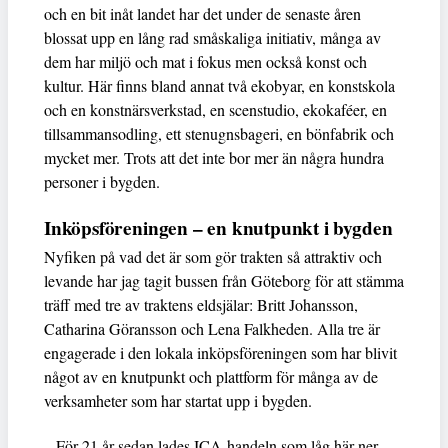
och en bit inåt landet har det under de senaste åren
blossat upp en lång rad småskaliga initiativ, många av
dem har miljö och mat i fokus men också konst och
kultur. Här finns bland annat två ekobyar, en konstskola
och en konstnärsverkstad, en scenstudio, ekokaféer, en
tillsammansodling, ett stenugnsbageri, en bönfabrik och
mycket mer. Trots att det inte bor mer än några hundra
personer i bygden.
Inköpsföreningen – en knutpunkt i bygden
Nyfiken på vad det är som gör trakten så attraktiv och
levande har jag tagit bussen från Göteborg för att stämma
träff med tre av traktens eldsjälar: Britt Johansson,
Catharina Göransson och Lena Falkheden. Alla tre är
engagerade i den lokala inköpsföreningen som har blivit
något av en knutpunkt och plattform för många av de
verksamheter som har startat upp i bygden.
– För 21 år sedan lades ICA-handeln som låg här ner.