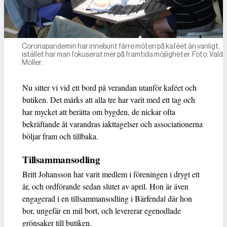
Coronapandemin har inneburit färre möten på kaféet än vanligt,
istället har man fokuserat mer på framtida möjligheter. Foto: Vald
Möller.
Nu sitter vi vid ett bord på verandan utanför kaféet och
butiken. Det märks att alla tre har varit med ett tag och
har mycket att berätta om bygden, de nickar ofta
bekräftande åt varandras iakttagelser och associationerna
böljar fram och tillbaka.
Tillsammansodling
Britt Johansson har varit medlem i föreningen i drygt ett
år, och ordförande sedan slutet av april. Hon är även
engagerad i en tillsammansodling i Bärfendal där hon
bor, ungefär en mil bort, och levererar egenodlade
grönsaker till butiken.