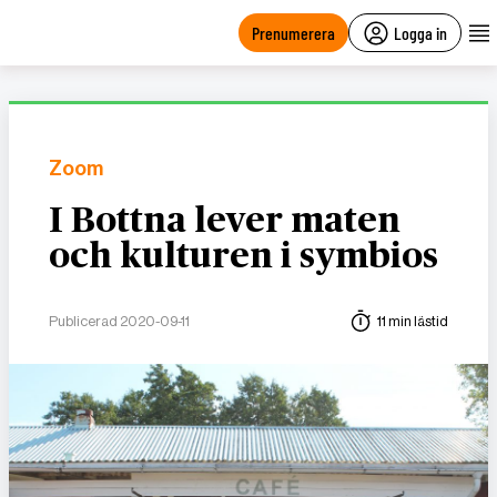
main
content
Prenumerera
Logga in
Zoom
I Bottna lever maten
och kulturen i symbios
Publicerad 2020-09-11
11 min lästid