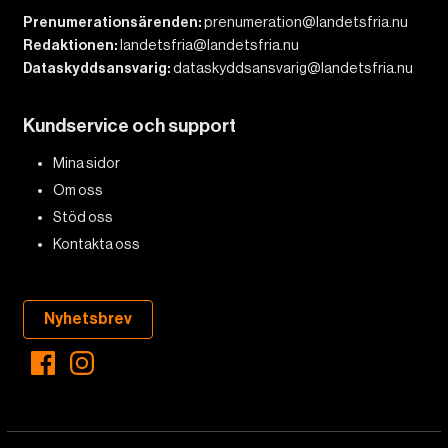
Prenumerationsärenden:
prenumeration@landetsfria.nu
Redaktionen:
landetsfria@landetsfria.nu
Dataskyddsansvarig:
dataskyddsansvarig@landetsfria.nu
Kundservice och support
Mina sidor
Om oss
Stöd oss
Kontakta oss
Nyhetsbrev