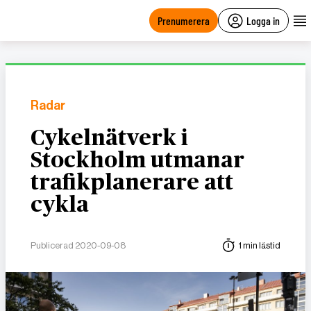
main
content
Prenumerera
Logga in
Radar
Cykelnätverk i
Stockholm utmanar
trafikplanerare att
cykla
Publicerad 2020-09-08
1 min lästid