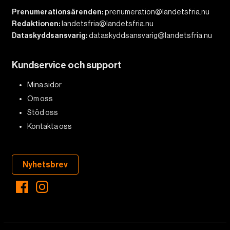
Prenumerationsärenden:
prenumeration@landetsfria.nu
Redaktionen:
landetsfria@landetsfria.nu
Dataskyddsansvarig:
dataskyddsansvarig@landetsfria.nu
Kundservice och support
Mina sidor
Om oss
Stöd oss
Kontakta oss
Nyhetsbrev