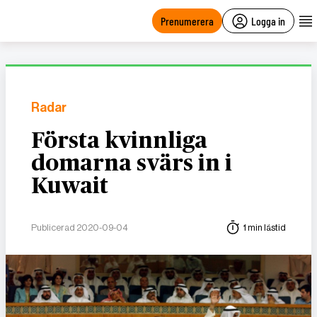
main
content
Prenumerera
Logga in
Radar
Första kvinnliga
domarna svärs in i
Kuwait
Publicerad 2020-09-04
1 min lästid