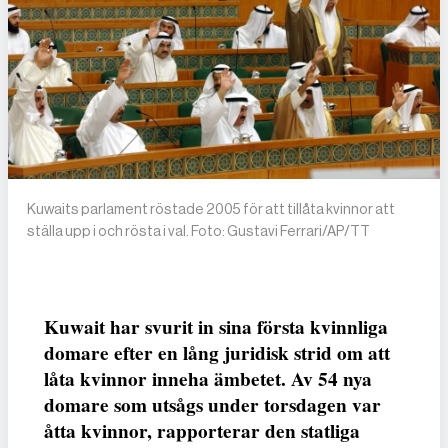
Kuwaits parlament röstade 2005 för att tillåta kvinnor att
ställa upp i och rösta i val. Foto: Gustavi Ferrari/AP/TT
Kuwait har svurit in sina första kvinnliga
domare efter en lång juridisk strid om att
låta kvinnor inneha ämbetet. Av 54 nya
domare som utsågs under torsdagen var
åtta kvinnor, rapporterar den statliga