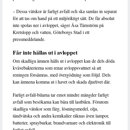
– Dessa vätskor är farligt avfall och ska samlas in separat
för att tas om hand på ett miljöriktigt sätt. De får absolut
inte spolas ner i avloppet, säger Åsa Tärnström på
Kretslopp och vatten, Göteborgs Stad i ett
pressmeddelande.
Får inte hällas ut i avloppet
Om skadliga ämnen hälls ut i avloppet kan de dels döda
kvävebakterierna som renar avloppsvattnet så att
reningen försämras, med övergödning som följd. Dels
kan ämnena komma ut i havet och skada djurlivet där.
Farligt avfall-bilarna tar emot mindre mängder farligt
avfall som besökarna kan bära till lastbilen. Förutom
skadliga vätskor som färg, lösningsmedel, olja,
tändvätska och andra kemikalier räknas även lampor,
batterier, sprayburkar, brandvarnare och elektronik till
farligt avfall.