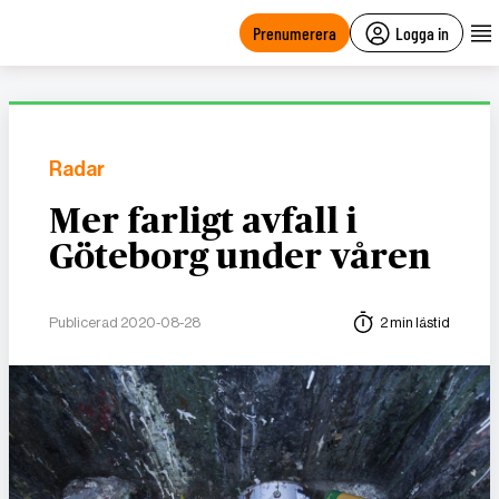
main
content
Prenumerera
Logga in
Radar
Mer farligt avfall i
Göteborg under våren
Publicerad 2020-08-28
2 min lästid