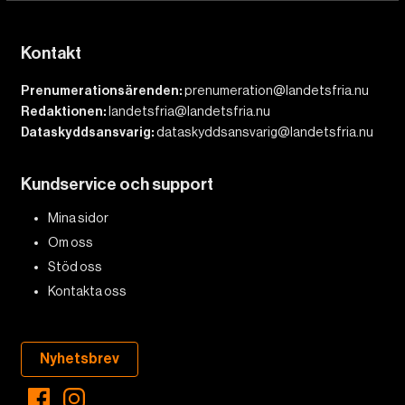
Kontakt
Prenumerationsärenden:
prenumeration@landetsfria.nu
Redaktionen:
landetsfria@landetsfria.nu
Dataskyddsansvarig:
dataskyddsansvarig@landetsfria.nu
Kundservice och support
Mina sidor
Om oss
Stöd oss
Kontakta oss
Nyhetsbrev