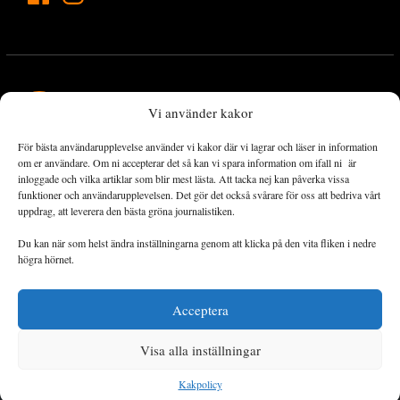
Vi använder kakor
För bästa användarupplevelse använder vi kakor där vi lagrar och läser in information
Landets Fria Tidning är en nyhetstidning med bred bevakning av
om er användare. Om ni accepterar det så kan vi spara information om ifall ni är
det viktigaste som händer lokalt och globalt och med fokus på
inloggade och vilka artiklar som blir mest lästa. Att tacka nej kan påverka vissa
funktioner och användarupplevelsen. Det gör det också svårare för oss att bedriva vårt
omställningsrörelsen. En omställning till ett hållbart samhälle går
uppdrag, att leverera den bästa gröna journalistiken.
både via starka och lika rättigheter för alla människor, minskade
ekonomiska och sociala klyftor, samt utrymme för allt levande att
Du kan när som helst ändra inställningarna genom att klicka på den vita fliken i nedre
utvecklas och frodas.
högra hörnet.
Acceptera
Personuppgiftsbehandling och cookies
Sidkarta
Visa alla inställningar
© 2014–2026 Landets Fria
Kakpolicy