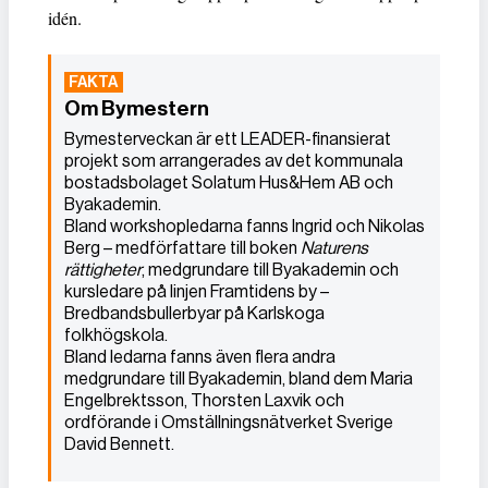
idén.
Om Bymestern
Bymesterveckan är ett LEADER-finansierat
projekt som arrangerades av det kommunala
bostadsbolaget Solatum Hus&Hem AB och
Byakademin.
Bland workshopledarna fanns Ingrid och Nikolas
Berg – medförfattare till boken
Naturens
rättigheter
, medgrundare till Byakademin och
kursledare på linjen Framtidens by –
Bredbandsbullerbyar på Karlskoga
folkhögskola.
Bland ledarna fanns även flera andra
medgrundare till Byakademin, bland dem Maria
Engelbrektsson, Thorsten Laxvik och
ordförande i Omställningsnätverket Sverige
David Bennett.