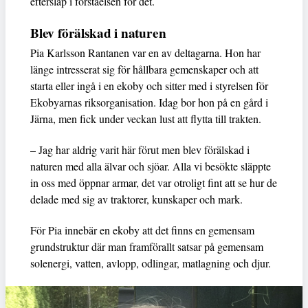
eftersläp i förståelsen för det.
Blev förälskad i naturen
Pia Karlsson Rantanen var en av deltagarna. Hon har
länge intresserat sig för hållbara gemenskaper och att
starta eller ingå i en ekoby och sitter med i styrelsen för
Ekobyarnas riksorganisation. Idag bor hon på en gård i
Järna, men fick under veckan lust att flytta till trakten.
– Jag har aldrig varit här förut men blev förälskad i
naturen med alla älvar och sjöar. Alla vi besökte släppte
in oss med öppnar armar, det var otroligt fint att se hur de
delade med sig av traktorer, kunskaper och mark.
För Pia innebär en ekoby att det finns en gemensam
grundstruktur där man framförallt satsar på gemensam
solenergi, vatten, avlopp, odlingar, matlagning och djur.