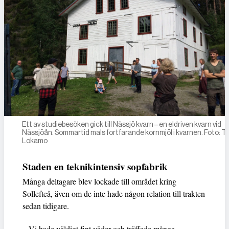
Ett av studiebesöken gick till Nässjö kvarn – en eldriven kvarn vid
Nässjöån. Sommartid mals fortfarande kornmjöl i kvarnen. Foto: T
Lokamo
Staden en teknikintensiv sopfabrik
Många deltagare blev lockade till området kring
Sollefteå, även om de inte hade någon relation till trakten
sedan tidigare.
– Vi hade väldigt fint väder och träffade många