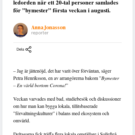
ledorden när ett 20-tal personer samlades
för ”bymester” första veckan i augusti.
Anna Jonasson
reporter
Dela
– Jag är jättenöjd, det har varit över förväntan, säger
Petra Henriksson, en av arrangörerna bakom ”
Bymester
– En värld bortom Corona!
”
Veckan varvades med bad, studiebesök och diskussioner
om hur man kan bygga lokala, tillitsbaserade
”förvaltningskulturer” i balans med ekosystem och
omvärld.
Deltagarna fick träffa flera lokala omställare i Sollefteå