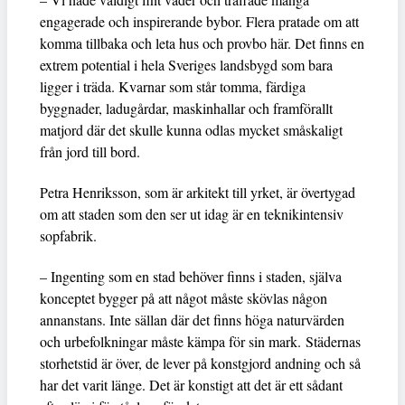
engagerade och inspirerande bybor. Flera pratade om att
komma tillbaka och leta hus och provbo här. Det finns en
extrem potential i hela Sveriges landsbygd som bara
ligger i träda. Kvarnar som står tomma, färdiga
byggnader, ladugårdar, maskinhallar och framförallt
matjord där det skulle kunna odlas mycket småskaligt
från jord till bord.
Petra Henriksson, som är arkitekt till yrket, är övertygad
om att staden som den ser ut idag är en teknikintensiv
sopfabrik.
– Ingenting som en stad behöver finns i staden, själva
konceptet bygger på att något måste skövlas någon
annanstans. Inte sällan där det finns höga naturvärden
och urbefolkningar måste kämpa för sin mark. Städernas
storhetstid är över, de lever på konstgjord andning och så
har det varit länge. Det är konstigt att det är ett sådant