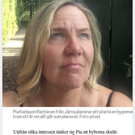
Pia Karlsson Rantanen från Järna planerar att starta en bygeme
inom ett år om allt går som planerat. Foto: privat.
Utifrån olika intressen tänker sig Pia att byborna skulle