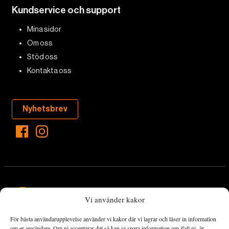
Kundservice och support
Mina sidor
Om oss
Stöd oss
Kontakta oss
Nyhetsbrev
Vi använder kakor
För bästa användarupplevelse använder vi kakor där vi lagrar och läser in information
Landets Fria Tidning är en nyhetstidning med bred bevakning av
om er användare. Om ni accepterar det så kan vi spara information om ifall ni är