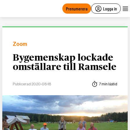
main
content
Prenumerera
Logga in
Zoom
Bygemenskap lockade
omställare till Ramsele
Publicerad 2020-08-18
7 min lästid