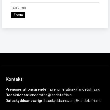
KATEGORI
Zoom
Kontakt
Prenumerationsärenden:
prenumeration@landetsfria.nu
Redaktionen:
landetsfria@landetsfria.nu
Dataskyddsansvarig:
dataskyddsansvarig@landetsfria.nu