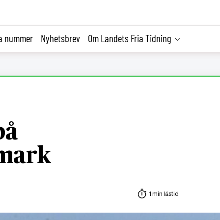
la nummer
Nyhetsbrev
Om Landets Fria Tidning
på
mark
1 min lästid