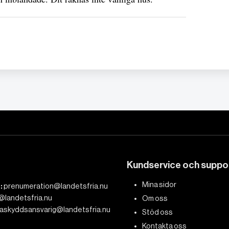
Kundservice och suppo
Mina sidor
:
prenumeration@landetsfria.nu
@landetsfria.nu
Om oss
askyddsansvarig@landetsfria.nu
Stöd oss
Kontakta oss