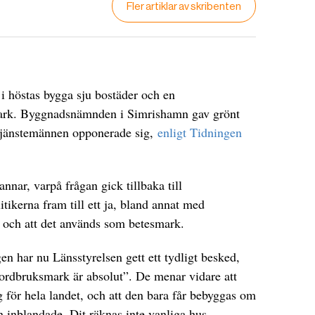
Fler artiklar av skribenten
i höstas bygga sju bostäder och en
ark. Byggnadsnämnden i Simrishamn gav grönt
att tjänstemännen opponerade sig,
enligt Tidningen
nnar, varpå frågan gick tillbaka till
ikerna fram till ett ja, bland annat med
t och att det används som betesmark.
en har nu Länsstyrelsen gett ett tydligt besked,
 jordbruksmark är absolut”. De menar vidare att
 för hela landet, och att den bara får bebyggas om
en inblandade. Dit räknas inte vanliga hus.