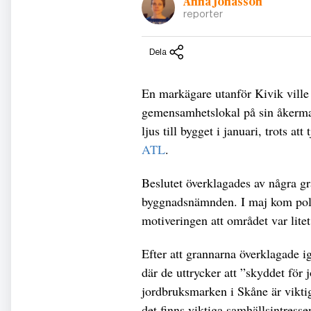
Anna Jonasson
reporter
Dela
En markägare utanför Kivik ville 
gemensamhetslokal på sin åkerm
ljus till bygget i januari, trots 
ATL
.
Beslutet överklagades av några gra
byggnadsnämnden. I maj kom polit
motiveringen att området var lite
Efter att grannarna överklagade ig
där de uttrycker att ”skyddet för
jordbruksmarken i Skåne är viktig
det finns viktiga samhällsintress