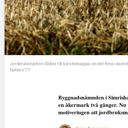
Jordbruksmarken i Skåne får bara bebyggas om det finns väsentl
Nyhlén/TT
Byggnadsnämnden i Simrisham
en åkermark två gånger. Nu h
motiveringen att jordbruksm