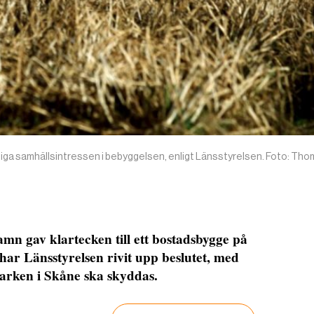
iga samhällsintressen i bebyggelsen, enligt Länsstyrelsen. Foto: Th
n gav klartecken till ett bostadsbygge på
ar Länsstyrelsen rivit upp beslutet, med
arken i Skåne ska skyddas.