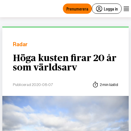
main
content
Prenumerera
Logga in
Radar
Höga kusten firar 20 år
som världsarv
Publicerad 2020-08-07
2 min lästid