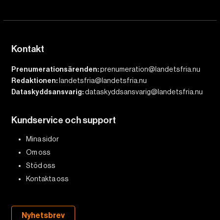
Kontakt
Prenumerationsärenden:
prenumeration@landetsfria.nu
Redaktionen:
landetsfria@landetsfria.nu
Dataskyddsansvarig:
dataskyddsansvarig@landetsfria.nu
Kundservice och support
Mina sidor
Om oss
Stöd oss
Kontakta oss
Nyhetsbrev