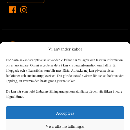
Vi använder kakor
För bästa användarupplevelse använder vi kakor där vi lagrar och läser in information
Landets Fria Tidning är en nyhetstidning med bred bevakning av
om er användare. Om ni accepterar det så kan vi spara information om ifall ni är
det viktigaste som händer lokalt och globalt och med fokus på
inloggade och vilka artiklar som blir mest lästa. Att tacka nej kan påverka vissa
funktioner och användarupplevelsen. Det gör det också svårare för oss att bedriva vårt
omställningsrörelsen. En omställning till ett hållbart samhälle går
uppdrag, att leverera den bästa gröna journalistiken.
både via starka och lika rättigheter för alla människor, minskade
ekonomiska och sociala klyftor, samt utrymme för allt levande att
Du kan när som helst ändra inställningarna genom att klicka på den vita fliken i nedre
utvecklas och frodas.
högra hörnet.
Acceptera
Personuppgiftsbehandling och cookies
Sidkarta
Visa alla inställningar