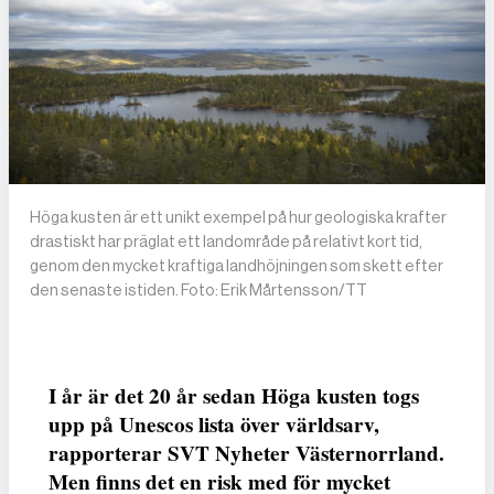
Höga kusten är ett unikt exempel på hur geologiska krafter
drastiskt har präglat ett landområde på relativt kort tid,
genom den mycket kraftiga landhöjningen som skett efter
den senaste istiden. Foto: Erik Mårtensson/TT
I år är det 20 år sedan Höga kusten togs
upp på Unescos lista över världsarv,
rapporterar SVT Nyheter Västernorrland.
Men finns det en risk med för mycket