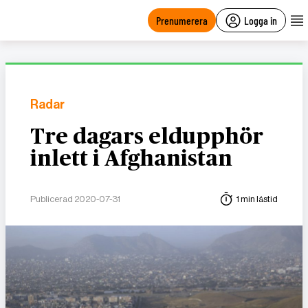
main
content
Prenumerera
Logga in
Radar
Tre dagars eldupphör
inlett i Afghanistan
Publicerad 2020-07-31
1 min lästid