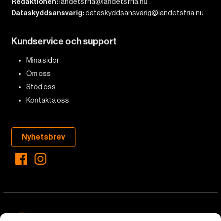
Redaktionen:
landetsfria@landetsfria.nu
Dataskyddsansvarig:
dataskyddsansvarig@landetsfria.nu
Kundservice och support
Mina sidor
Om oss
Stöd oss
Kontakta oss
Nyhetsbrev