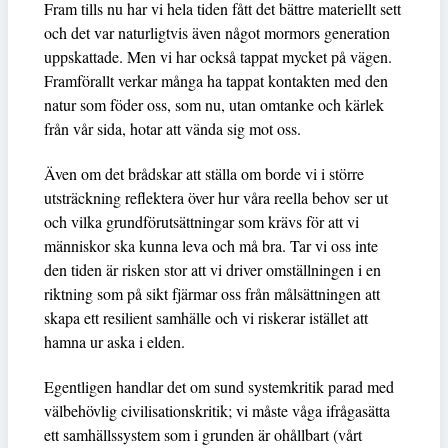
Fram tills nu har vi hela tiden fått det bättre materiellt sett
och det var naturligtvis även något mormors generation
uppskattade. Men vi har också tappat mycket på vägen.
Framförallt verkar många ha tappat kontakten med den
natur som föder oss, som nu, utan omtanke och kärlek
från vår sida, hotar att vända sig mot oss.
Även om det brådskar att ställa om borde vi i större
utsträckning reflektera över hur våra reella behov ser ut
och vilka grundförutsättningar som krävs för att vi
människor ska kunna leva och må bra. Tar vi oss inte
den tiden är risken stor att vi driver omställningen i en
riktning som på sikt fjärmar oss från målsättningen att
skapa ett resilient samhälle och vi riskerar istället att
hamna ur aska i elden.
Egentligen handlar det om sund systemkritik parad med
välbehövlig civilisationskritik; vi måste våga ifrågasätta
ett samhällssystem som i grunden är ohållbart (vårt