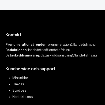
Kontakt
Prenumerationsärenden:
prenumeration@landetsfria.nu
Redaktionen:
landetsfria@landetsfria.nu
Dataskyddsansvarig:
dataskyddsansvarig@landetsfria.nu
Kundservice och support
Mina sidor
Om oss
Stöd oss
Kontakta oss