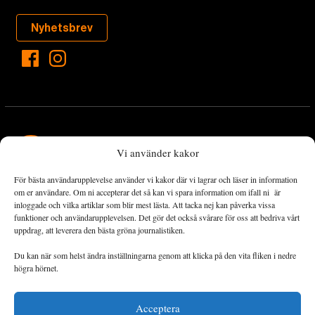
Nyhetsbrev
Vi använder kakor
För bästa användarupplevelse använder vi kakor där vi lagrar och läser in information
Landets Fria Tidning är en nyhetstidning med bred bevakning av
om er användare. Om ni accepterar det så kan vi spara information om ifall ni är
det viktigaste som händer lokalt och globalt och med fokus på
inloggade och vilka artiklar som blir mest lästa. Att tacka nej kan påverka vissa
funktioner och användarupplevelsen. Det gör det också svårare för oss att bedriva vårt
omställningsrörelsen. En omställning till ett hållbart samhälle går
uppdrag, att leverera den bästa gröna journalistiken.
både via starka och lika rättigheter för alla människor, minskade
ekonomiska och sociala klyftor, samt utrymme för allt levande att
Du kan när som helst ändra inställningarna genom att klicka på den vita fliken i nedre
utvecklas och frodas.
högra hörnet.
Acceptera