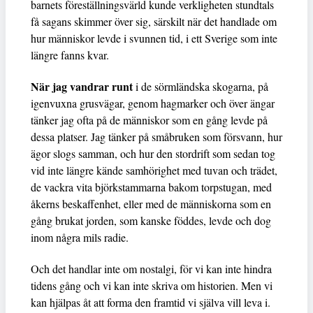
barnets föreställningsvärld kunde verkligheten stundtals
få sagans skimmer över sig, särskilt när det handlade om
hur människor levde i svunnen tid, i ett Sverige som inte
längre fanns kvar.
När jag vandrar runt
i de sörmländska skogarna, på
igenvuxna grusvägar, genom hagmarker och över ängar
tänker jag ofta på de människor som en gång levde på
dessa platser. Jag tänker på småbruken som försvann, hur
ägor slogs samman, och hur den stordrift som sedan tog
vid inte längre kände samhörighet med tuvan och trädet,
de vackra vita björkstammarna bakom torpstugan, med
åkerns beskaffenhet, eller med de människorna som en
gång brukat jorden, som kanske föddes, levde och dog
inom några mils radie.
Och det handlar inte om nostalgi, för vi kan inte hindra
tidens gång och vi kan inte skriva om historien. Men vi
kan hjälpas åt att forma den framtid vi själva vill leva i.