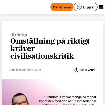
main
content
Prenumerera
Logga in
· Krönika
Omställning på riktigt
kräver
civilisationskritik
Publicerad 2020-07-31
5 min lästid