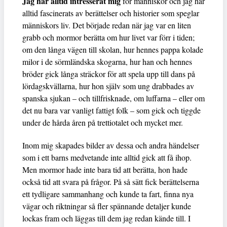
Jag har alltid intresserat mig
för människor och jag har
alltid fascinerats av berättelser och historier som speglar
människors liv. Det började redan när jag var en liten
grabb och mormor berätta om hur livet var förr i tiden;
om den långa vägen till skolan, hur hennes pappa kolade
milor i de sörmländska skogarna, hur han och hennes
bröder gick långa sträckor för att spela upp till dans på
lördagskvällarna, hur hon själv som ung drabbades av
spanska sjukan – och tillfrisknade, om luffarna – eller om
det nu bara var vanligt fattigt folk – som gick och tiggde
under de hårda åren på trettiotalet och mycket mer.
Inom mig skapades bilder av dessa och andra händelser
som i ett barns medvetande inte alltid gick att få ihop.
Men mormor hade inte bara tid att berätta, hon hade
också tid att svara på frågor. På så sätt fick berättelserna
ett tydligare sammanhang och kunde ta fart, finna nya
vägar och riktningar så fler spännande detaljer kunde
lockas fram och läggas till dem jag redan kände till. I