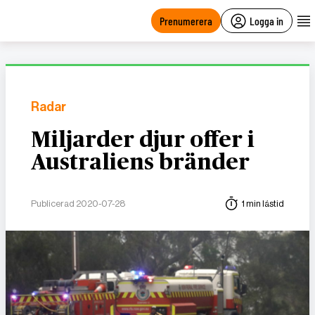
main
content
Prenumerera
Logga in
Radar
Miljarder djur offer i
Australiens bränder
Publicerad 2020-07-28
1 min lästid