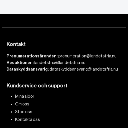
Kontakt
Prenumerationsärenden:
prenumeration@landetsfria.nu
Redaktionen:
landetsfria@landetsfria.nu
Dataskyddsansvarig:
dataskyddsansvarig@landetsfria.nu
Kundservice och support
Mina sidor
Om oss
Stöd oss
Kontakta oss