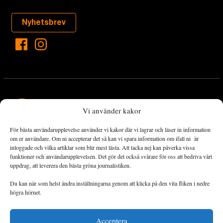
Nyhetsbrev
Vi använder kakor
För bästa användarupplevelse använder vi kakor där vi lagrar och läser in information
Landets Fria Tidning är en nyhetstidning med bred bevakning av
om er användare. Om ni accepterar det så kan vi spara information om ifall ni är
det viktigaste som händer lokalt och globalt och med fokus på
inloggade och vilka artiklar som blir mest lästa. Att tacka nej kan påverka vissa
funktioner och användarupplevelsen. Det gör det också svårare för oss att bedriva vårt
omställningsrörelsen. En omställning till ett hållbart samhälle går
uppdrag, att leverera den bästa gröna journalistiken.
både via starka och lika rättigheter för alla människor, minskade
ekonomiska och sociala klyftor, samt utrymme för allt levande att
Du kan när som helst ändra inställningarna genom att klicka på den vita fliken i nedre
utvecklas och frodas.
högra hörnet.
Acceptera