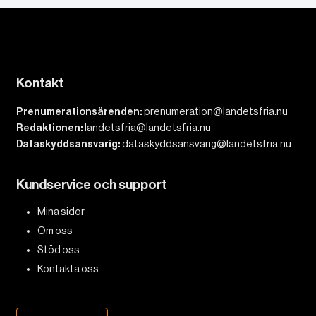
Kontakt
Prenumerationsärenden:
prenumeration@landetsfria.nu
Redaktionen:
landetsfria@landetsfria.nu
Dataskyddsansvarig:
dataskyddsansvarig@landetsfria.nu
Kundservice och support
Mina sidor
Om oss
Stöd oss
Kontakta oss