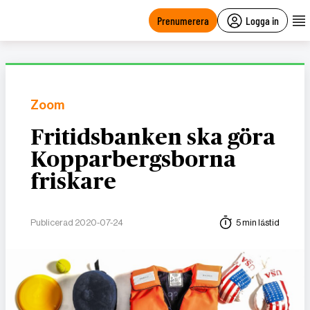
main
content
Prenumerera
Logga in
Zoom
Fritidsbanken ska göra
Kopparbergsborna
friskare
Publicerad 2020-07-24
5 min lästid