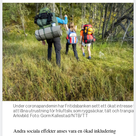
Under coronapandemin har Fritidsbanken sett ett ökat intresse f
att låna utrustning för friluftsliv, som ryggsäckar, tält och trangia
Arkivbild. Foto: Gorm Kallestad/NTB/TT
Andra sociala effekter anses vara en ökad inkludering