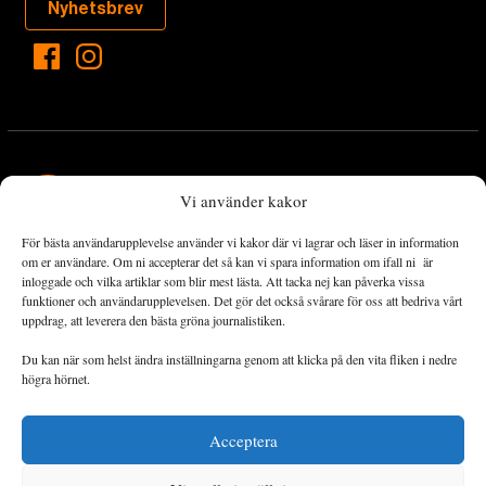
Nyhetsbrev
Vi använder kakor
För bästa användarupplevelse använder vi kakor där vi lagrar och läser in information
Landets Fria Tidning är en nyhetstidning med bred bevakning av
om er användare. Om ni accepterar det så kan vi spara information om ifall ni är
det viktigaste som händer lokalt och globalt och med fokus på
inloggade och vilka artiklar som blir mest lästa. Att tacka nej kan påverka vissa
funktioner och användarupplevelsen. Det gör det också svårare för oss att bedriva vårt
omställningsrörelsen. En omställning till ett hållbart samhälle går
uppdrag, att leverera den bästa gröna journalistiken.
både via starka och lika rättigheter för alla människor, minskade
ekonomiska och sociala klyftor, samt utrymme för allt levande att
Du kan när som helst ändra inställningarna genom att klicka på den vita fliken i nedre
utvecklas och frodas.
högra hörnet.
Acceptera
Personuppgiftsbehandling och cookies
Sidkarta