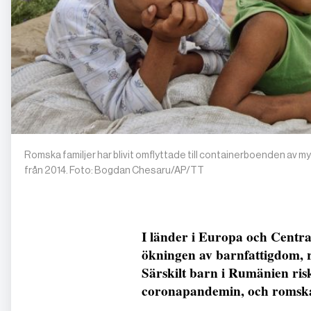
Romska familjer har blivit omflyttade till containerboenden av my
från 2014. Foto: Bogdan Chesaru/AP/TT
I länder i Europa och Central
ökningen av barnfattigdom, 
Särskilt barn i Rumänien ris
coronapandemin, och romska 