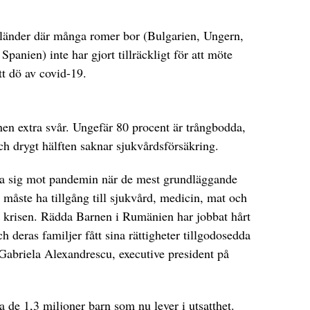
-länder där många romer bor (Bulgarien, Ungern,
panien) inte har gjort tillräckligt för att möte
t dö av covid-19.
nen extra svår. Ungefär 80 procent är trångbodda,
ch drygt hälften saknar sjukvårdsförsäkring.
dda sig mot pandemin när de mest grundläggande
 måste ha tillgång till sjukvård, medicin, mat och
är krisen. Rädda Barnen i Rumänien har jobbat hårt
ch deras familjer fått sina rättigheter tillgodosedda
Gabriela Alexandrescu, executive president på
a de 1,3 miljoner barn som nu lever i utsatthet.