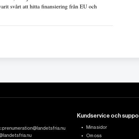
arit svårt att hitta finansiering från EU och
Kundservice och suppo
Mina sidor
:
prenumeration@landetsfria.nu
@landetsfria.nu
Om oss