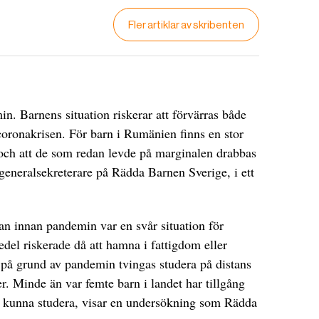
Fler artiklar av skribenten
min. Barnens situation riskerar att förvärras både
v coronakrisen. För barn i Rumänien finns en stor
n och att de som redan levde på marginalen drabbas
 generalsekreterare på Rädda Barnen Sverige, i ett
dan innan pandemin var en svår situation för
del riskerade då att hamna i fattigdom eller
 på grund av pandemin tvingas studera på distans
r. Minde än var femte barn i landet har tillgång
 att kunna studera, visar en undersökning som Rädda