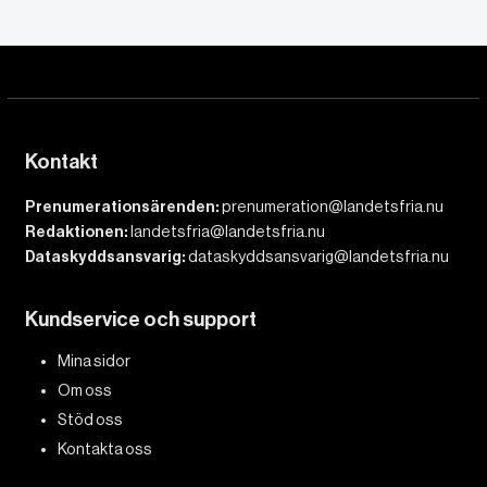
Kontakt
Prenumerationsärenden:
prenumeration@landetsfria.nu
Redaktionen:
landetsfria@landetsfria.nu
Dataskyddsansvarig:
dataskyddsansvarig@landetsfria.nu
Kundservice och support
Mina sidor
Om oss
Stöd oss
Kontakta oss