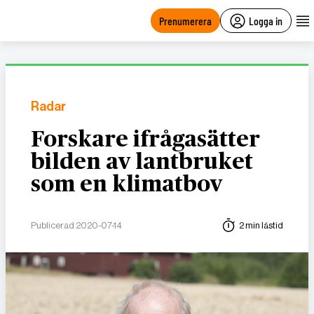
main
content
Prenumerera
Logga in
Radar
Forskare ifrågasätter
bilden av lantbruket
som en klimatbov
Publicerad 2020-07-14
2 min lästid