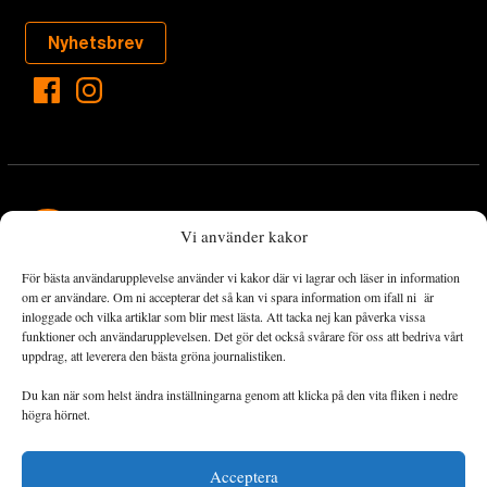
Nyhetsbrev
Vi använder kakor
För bästa användarupplevelse använder vi kakor där vi lagrar och läser in information
Landets Fria Tidning är en nyhetstidning med bred bevakning av
om er användare. Om ni accepterar det så kan vi spara information om ifall ni är
det viktigaste som händer lokalt och globalt och med fokus på
inloggade och vilka artiklar som blir mest lästa. Att tacka nej kan påverka vissa
funktioner och användarupplevelsen. Det gör det också svårare för oss att bedriva vårt
omställningsrörelsen. En omställning till ett hållbart samhälle går
uppdrag, att leverera den bästa gröna journalistiken.
både via starka och lika rättigheter för alla människor, minskade
ekonomiska och sociala klyftor, samt utrymme för allt levande att
Du kan när som helst ändra inställningarna genom att klicka på den vita fliken i nedre
utvecklas och frodas.
högra hörnet.
Acceptera