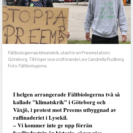
Fältbiologernas klimatskrik, utanför en Preemstation i
Göteborg. Till höger vice ordförande Leo Candrella Rudberg.
Foto: Fältbiologerna
I helgen arrangerade Fältbiologerna två så
kallade ”klimatskrik” i Göteborg och
Växjö, i protest mot Preems utbyggnad av
raffinaderiet i Lysekil.
– Vi kommer inte ge upp förrän
fossilindustrin är historia, säger vice