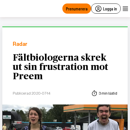
main
content
Prenumerera
Logga in
Radar
Fältbiologerna skrek
ut sin frustration mot
Preem
Publicerad 2020-07-14
3 min lästid