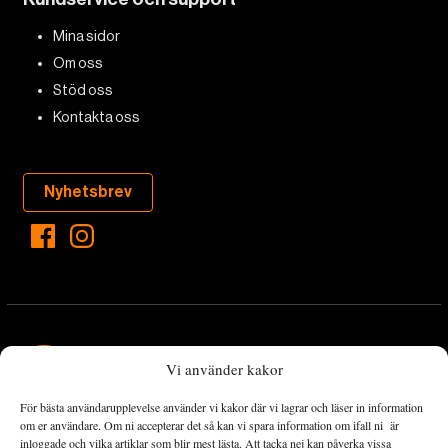
Mina sidor
Om oss
Stöd oss
Kontakta oss
Nyhetsbrev
Vi använder kakor
För bästa användarupplevelse använder vi kakor där vi lagrar och läser in information
Landets Fria Tidning är en nyhetstidning med bred bevakning av
om er användare. Om ni accepterar det så kan vi spara information om ifall ni är
det viktigaste som händer lokalt och globalt och med fokus på
inloggade och vilka artiklar som blir mest lästa. Att tacka nej kan påverka vissa