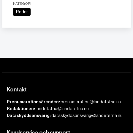
KATEGORI
Radar
Kontakt
Prenumerationsärenden:
prenumeration@landetsfria.nu
Redaktionen:
landetsfria@landetsfria.nu
Dataskyddsansvarig:
dataskyddsansvarig@landetsfria.nu
Kundservice och support