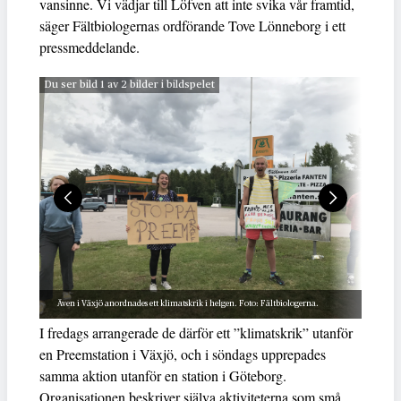
vansinne. Vi vädjar till Löfven att inte svika vår framtid,
säger Fältbiologernas ordförande Tove Lönneborg i ett
pressmeddelande.
Du ser bild 1 av 2 bilder i bildspelet
Även i Växjö anordnades ett klimatskrik i helgen. Foto: Fältbiologerna.
I fredags arrangerade de därför ett ”klimatskrik” utanför
en Preemstation i Växjö, och i söndags upprepades
samma aktion utanför en station i Göteborg.
Organisationen beskriver själva aktiviteterna som små