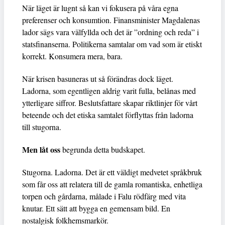
När läget är lugnt så kan vi fokusera på våra egna
preferenser och konsumtion. Finansminister Magdalenas
lador sägs vara välfyllda och det är ”ordning och reda” i
statsfinanserna. Politikerna samtalar om vad som är etiskt
korrekt. Konsumera mera, bara.
När krisen basuneras ut så förändras dock läget.
Ladorna, som egentligen aldrig varit fulla, belånas med
ytterligare siffror. Beslutsfattare skapar riktlinjer för vårt
beteende och det etiska samtalet förflyttas från ladorna
till stugorna.
Men låt oss
begrunda detta budskapet.
Stugorna. Ladorna. Det är ett väldigt medvetet språkbruk
som får oss att relatera till de gamla romantiska, enhetliga
torpen och gårdarna, målade i Falu rödfärg med vita
knutar. Ett sätt att bygga en gemensam bild. En
nostalgisk folkhemsmarkör.