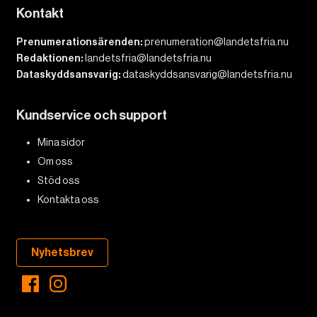
Kontakt
Prenumerationsärenden:
prenumeration@landetsfria.nu
Redaktionen:
landetsfria@landetsfria.nu
Dataskyddsansvarig:
dataskyddsansvarig@landetsfria.nu
Kundservice och support
Mina sidor
Om oss
Stöd oss
Kontakta oss
Nyhetsbrev