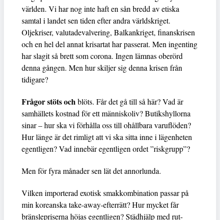
världen. Vi har nog inte haft en sån bredd av etiska
samtal i landet sen tiden efter andra världskriget.
Oljekriser, valutadevalvering, Balkankriget, finanskrisen
och en hel del annat krisartat har passerat. Men ingenting
har slagit så brett som corona. Ingen lämnas oberörd
denna gången. Men hur skiljer sig denna krisen från
tidigare?
Frågor stöts och
blöts. Får det gå till så här? Vad är
samhällets kostnad för ett människoliv? Butikshyllorna
sinar – hur ska vi förhålla oss till ohållbara varuflöden?
Hur länge är det rimligt att vi ska sitta inne i lägenheten
egentligen? Vad innebär egentligen ordet ”riskgrupp”?
Men för fyra månader sen lät det annorlunda.
Vilken importerad exotisk smakkombination passar på
min koreanska take-away-efterrätt? Hur mycket får
bränslepriserna höjas egentligen? Städhjälp med rut-