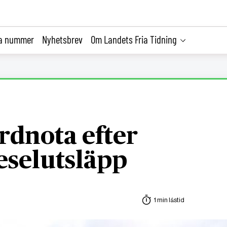
la nummer
Nyhetsbrev
Om Landets Fria Tidning
rdnota efter
ieselutsläpp
1 min lästid