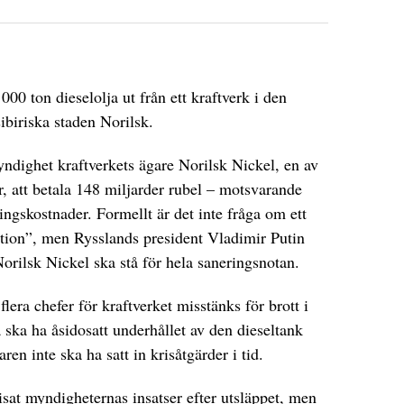
000 ton dieselolja ut från ett kraftverk i den
ibiriska staden Norilsk.
ndighet kraftverkets ägare Norilsk Nickel, en av
r, att betala 148 miljarder rubel – motsvarande
ingskostnader. Formellt är det inte fråga om ett
ation”, men Rysslands president Vladimir Putin
 Norilsk Nickel ska stå för hela saneringsnotan.
era chefer för kraftverket misstänks för brott i
a ska ha åsidosatt underhållet av den dieseltank
n inte ska ha satt in krisåtgärder i tid.
at myndigheternas insatser efter utsläppet, men