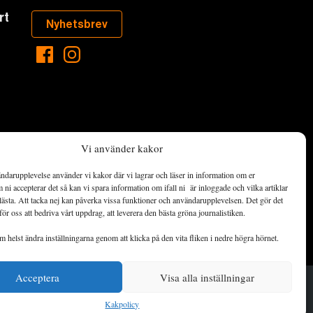
rt
Nyhetsbrev
Vi använder kakor
ndarupplevelse använder vi kakor där vi lagrar och läser in information om er
aste som händer
ni accepterar det så kan vi spara information om ifall ni är inloggade och vilka artiklar
ett hållbart
lästa. Att tacka nej kan påverka vissa funktioner och användarupplevelsen. Det gör det
för oss att bedriva vårt uppdrag, att leverera den bästa gröna journalistiken.
de ekonomiska
 helst ändra inställningarna genom att klicka på den vita fliken i nedre högra hörnet.
Acceptera
Visa alla inställningar
© 2014–2026 Landets Fria
Kakpolicy