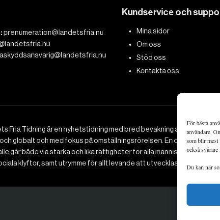
Kundservice och suppo
Mina sidor
:
prenumeration@landetsfria.nu
@landetsfria.nu
Om oss
askyddsansvarig@landetsfria.nu
Stöd oss
Kontakta oss
För bästa anvä
ts Fria Tidning är en nyhetstidning med bred bevakning av det viktig
användare. Om 
 och globalt och med fokus på omställningsrörelsen. En omställning till 
som blir mest 
också svårare 
le går både via starka och lika rättigheter för alla människor, minska
ciala klyftor, samt utrymme för allt levande att utvecklas och frodas.
Du kan när som