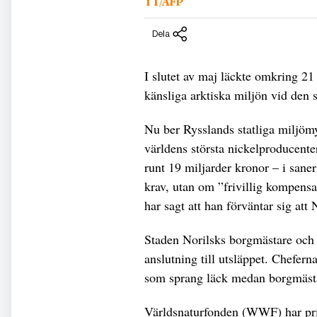
TT/AFP
Dela
I slutet av maj läckte omkring 21 
känsliga arktiska miljön vid den s
Nu ber Rysslands statliga miljömy
världens största nickelproducente
runt 19 miljarder kronor – i saner
krav, utan om ”frivillig kompens
har sagt att han förväntar sig att
Staden Norilsks borgmästare och fl
anslutning till utsläppet. Chefern
som sprang läck medan borgmästare
Världsnaturfonden (WWF) har pris