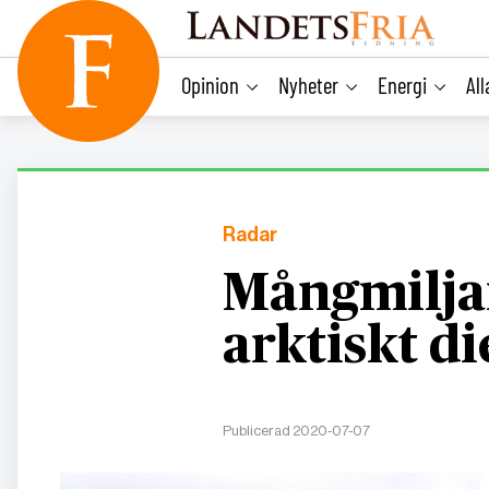
main
content
Opinion
Nyheter
Energi
Al
Radar
Mångmilja
arktiskt d
Publicerad 2020-07-07