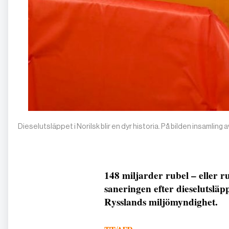
Dieselutsläppet i Norilsk blir en dyr historia. På bilden insaml
148 miljarder rubel – eller 
saneringen efter dieselutsläppe
Rysslands miljömyndighet.