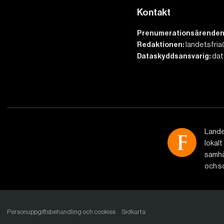
Kontakt
Prenumerationsärenden
Redaktionen:
landetsfria
Dataskyddsansvarig:
dat
Lande
lokalt
samhäl
och so
Personuppgiftsbehandling och cookies
Sidkarta