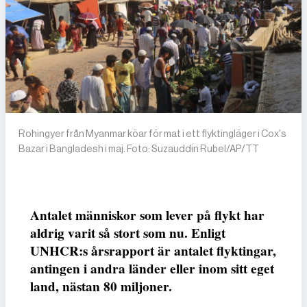
Rohingyer från Myanmar köar för mat i ett flyktingläger i Cox's
Bazar i Bangladesh i maj. Foto: Suzauddin Rubel/AP/TT
Antalet människor som lever på flykt har
aldrig varit så stort som nu. Enligt
UNHCR:s årsrapport är antalet flyktingar,
antingen i andra länder eller inom sitt eget
land, nästan 80 miljoner.