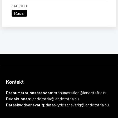
KATEGORI
Radar
Kontakt
Prenumerationsärenden:
prenumeration@landetsfria.nu
Redaktionen:
landetsfria@landetsfria.nu
Dataskyddsansvarig:
dataskyddsansvarig@landetsfria.nu