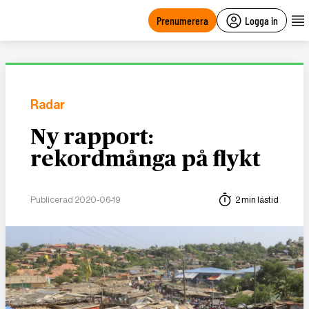
main
content
Prenumerera
Logga in
Radar
Ny rapport:
rekordmånga på flykt
Publicerad 2020-06-19
2 min lästid