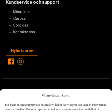
Kundservice och support
Mina sidor
Om oss
Stöd oss
Kontakta oss
Nyhetsbrev
Vi använder kakor
För bästa användarupplevelse använder vi kakor där vi lagrar och läser in information
Landets Fria Tidning är en nyhetstidning med bred bevakning av
om er användare. Om ni accepterar det så kan vi spara information om ifall ni är