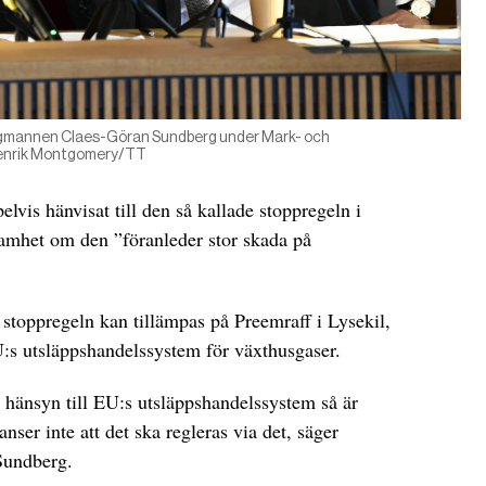
lagmannen Claes-Göran Sundberg under Mark- och
 Henrik Montgomery/TT
vis hänvisat till den så kallade stoppregeln i
amhet om den ”föranleder stor skada på
stoppregeln kan tillämpas på Preemraff i Lysekil,
:s utsläppshandelssystem för växthusgaser.
 hänsyn till EU:s utsläppshandelssystem så är
anser inte att det ska regleras via det, säger
Sundberg.