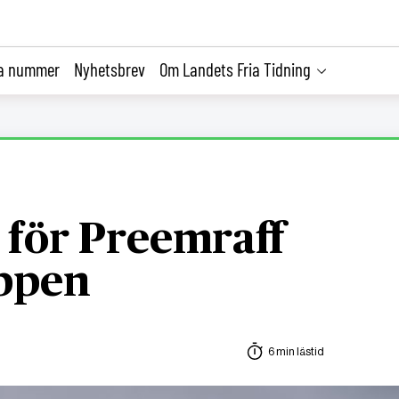
la nummer
Nyhetsbrev
Om Landets Fria Tidning
t för Preemraff
äppen
6 min lästid