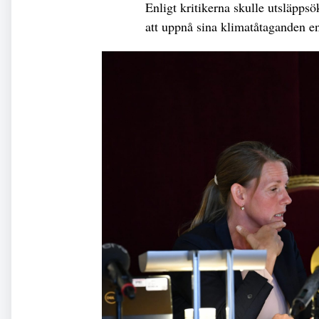
Enligt kritikerna skulle utsläppsö
att uppnå sina klimatåtaganden enl