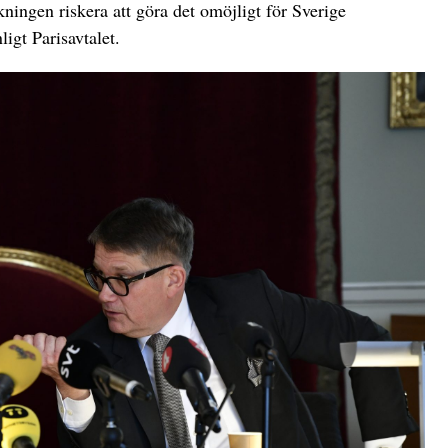
kningen riskera att göra det omöjligt för Sverige
igt Parisavtalet.