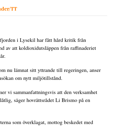
nder/TT
orden i Lysekil har fått hård kritik från
d av att koldioxidutsläppen från raffinaderiet
år.
 nu lämnat sitt yttrande till regeringen, anser
ansökan om nytt miljötillstånd.
ömer vi sammanfattningsvis att den verksamhet
llåtlig, säger hovrättsrådet Li Brismo på en
rterna som överklagat, mottog beskedet med