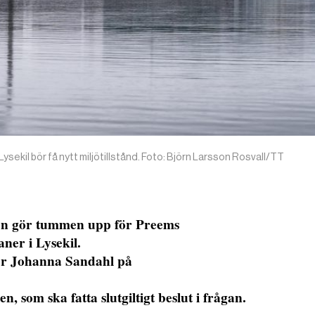
ysekil bör få nytt miljötillstånd. Foto: Björn Larsson Rosvall/TT
en gör tummen upp för Preems
ner i Lysekil.
ger Johanna Sandahl på
n, som ska fatta slutgiltigt beslut i frågan.