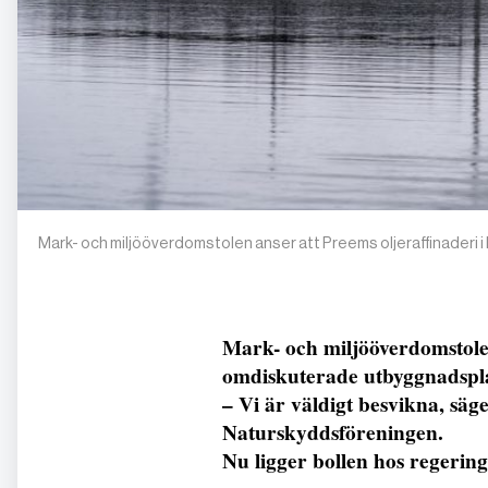
Mark- och miljööverdomstolen anser att Preems oljeraffinaderi i L
Mark- och miljööverdomstol
omdiskuterade utbyggnadspla
– Vi är väldigt besvikna, sä
Naturskyddsföreningen.
Nu ligger bollen hos regeringe