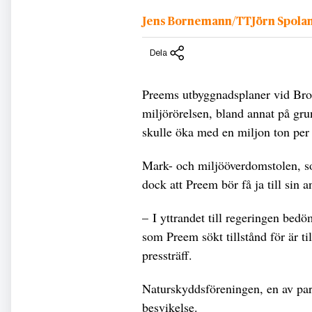
Jens Bornemann/TTJörn Spola
Dela
Preems utbyggnadsplaner vid Brofj
miljörörelsen, bland annat på grun
skulle öka med en miljon ton per 
Mark- och miljööverdomstolen, som
dock att Preem bör få ja till sin 
– I yttrandet till regeringen bed
som Preem sökt tillstånd för är ti
pressträff.
Naturskyddsföreningen, en av pa
besvikelse.