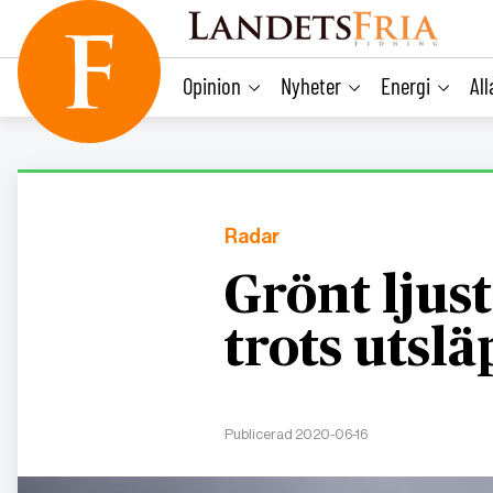
main
content
Opinion
Nyheter
Energi
Al
Radar
Grönt ljus
trots utsl
Publicerad 2020-06-16