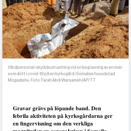
Vårdpersonal i skyddsutrustning vid en begravning av en man
som dött i covid-19 på en kyrkogård i Somalias huvudstad
Mogadishu. Foto: Farah Abdi Warsameh/AP/TT
Gravar grävs på löpande band. Den
febrila aktiviteten på kyrkogårdarna ger
en fingervisning om den verkliga