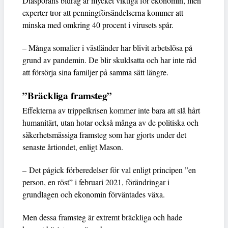
Diasporans bidrag är mycket viktiga för ekonomin, men
experter tror att penningförsändelserna kommer att
minska med omkring 40 procent i virusets spår.
– Många somalier i västländer har blivit arbetslösa på
grund av pandemin. De blir skuldsatta och har inte råd
att försörja sina familjer på samma sätt längre.
”Bräckliga framsteg”
Effekterna av trippelkrisen kommer inte bara att slå hårt
humanitärt, utan hotar också många av de politiska och
säkerhetsmässiga framsteg som har gjorts under det
senaste årtiondet, enligt Mason.
– Det pågick förberedelser för val enligt principen ”en
person, en röst” i februari 2021, förändringar i
grundlagen och ekonomin förväntades växa.
Men dessa framsteg är extremt bräckliga och hade