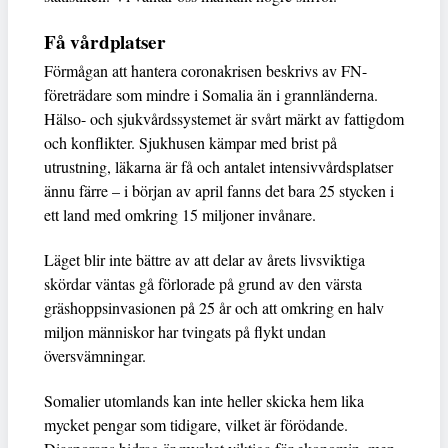
Få vårdplatser
Förmågan att hantera coronakrisen beskrivs av FN-
företrädare som mindre i Somalia än i grannländerna.
Hälso- och sjukvårdssystemet är svårt märkt av fattigdom
och konflikter. Sjukhusen kämpar med brist på
utrustning, läkarna är få och antalet intensivvårdsplatser
ännu färre – i början av april fanns det bara 25 stycken i
ett land med omkring 15 miljoner invånare.
Läget blir inte bättre av att delar av årets livsviktiga
skördar väntas gå förlorade på grund av den värsta
gräshoppsinvasionen på 25 år och att omkring en halv
miljon människor har tvingats på flykt undan
översvämningar.
Somalier utomlands kan inte heller skicka hem lika
mycket pengar som tidigare, vilket är förödande.