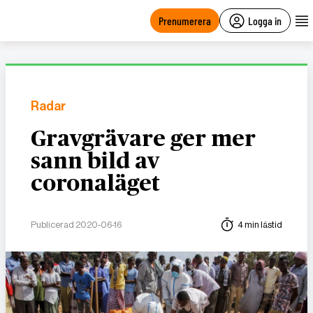
main
content
Prenumerera
Logga in
Radar
Gravgrävare ger mer
sann bild av
coronaläget
Publicerad 2020-06-16
4 min lästid