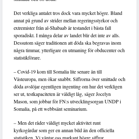
Det verkliga antalet tros dock vara mycket högre. Bland
annat på grund av strider mellan regeringsstyrkor och
extremister från al-Shabaab är testandet i bästa fall
sporadiskt. I många delar av landet blir det inte av alls.
Dessutom säger traditionen att döda ska begravas inom
några timmar, ytterligare en utmaning för obducenter och
statistikförare.
– Covid-19 kom till Somalia lite senare än till
Västeuropa, men ökar snabbt. Siffrorna över smittade och
döda avslöjar egentligen ingenting om hur det verkligen
ser ut, testkapaciteten är väldigt låg, säger Jocelyn
Mason, som jobbar för FN:s utvecklingsorgan UNDP i
Somalia, på ett webbsänt seminarium.
– Men det råder väldigt mycket aktivitet runt
kyrkogårdar som ger en annan bild än den officiella
statistiken. Vi väntar oss markant högre siffror.