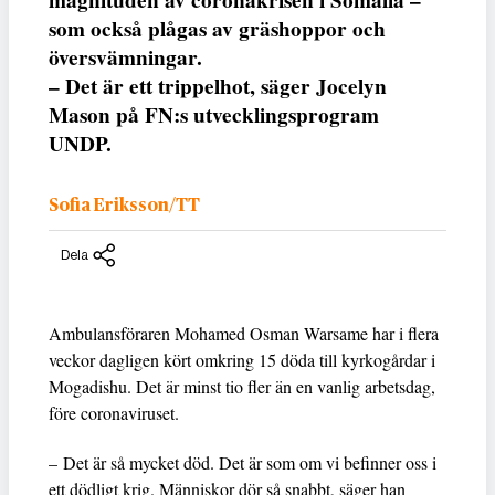
magnituden av coronakrisen i Somalia –
som också plågas av gräshoppor och
översvämningar.
– Det är ett trippelhot, säger Jocelyn
Mason på FN:s utvecklingsprogram
UNDP.
Sofia Eriksson/TT
Dela
Ambulansföraren Mohamed Osman Warsame har i flera
veckor dagligen kört omkring 15 döda till kyrkogårdar i
Mogadishu. Det är minst tio fler än en vanlig arbetsdag,
före coronaviruset.
– Det är så mycket död. Det är som om vi befinner oss i
ett dödligt krig. Människor dör så snabbt, säger han