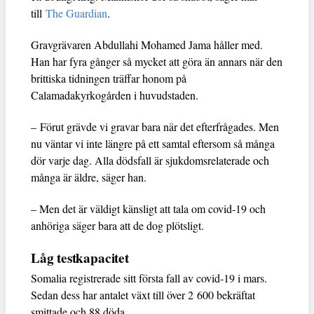
till
The Guardian
.
Gravgrävaren Abdullahi Mohamed Jama håller med.
Han har fyra gånger så mycket att göra än annars när den
brittiska tidningen träffar honom på
Calamadakyrkogården i huvudstaden.
– Förut grävde vi gravar bara när det efterfrågades. Men
nu väntar vi inte längre på ett samtal eftersom så många
dör varje dag. Alla dödsfall är sjukdomsrelaterade och
många är äldre, säger han.
– Men det är väldigt känsligt att tala om covid-19 och
anhöriga säger bara att de dog plötsligt.
Låg testkapacitet
Somalia registrerade sitt första fall av covid-19 i mars.
Sedan dess har antalet växt till över 2 600 bekräftat
smittade och 88 döda.