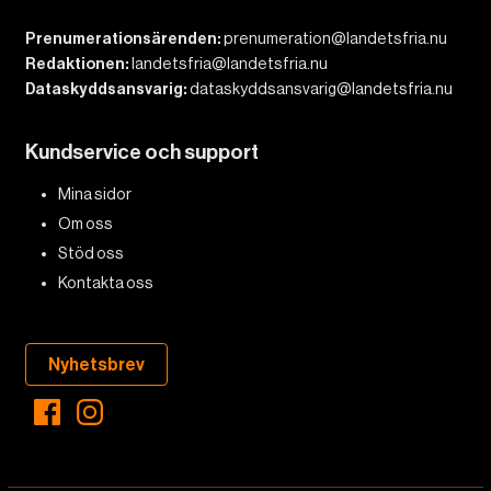
Prenumerationsärenden:
prenumeration@landetsfria.nu
Redaktionen:
landetsfria@landetsfria.nu
Dataskyddsansvarig:
dataskyddsansvarig@landetsfria.nu
Kundservice och support
Mina sidor
Om oss
Stöd oss
Kontakta oss
Nyhetsbrev