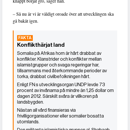
knappt börjat gro, säger han.
– Så nu är vi är väldigt oroade över att utvecklingen ska
gå bakåt igen.
Konflikthärjat land
Somalia på Afrikas horn är hårt drabbat av
konflikter. Klanstrider och konflikter mellan
islamistgrupper och svaga regeringar har,
tillsammans med återkommande perioder av
torka, drabbat civilbefolkningen hårt.
Enligt FN:s utvecklingsorgan UNDP levde 73
procent av invånarna på mindre än 1,25 dollar om
dagen 2012. Särskilt svåra är villkoren på
landsbygden.
Nästan all vård finansieras via
frivilligorganisationer eller somalier bosatta
utomlands.
Den militanta islamistiska gruppen al-Shabaab