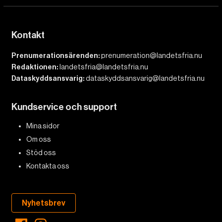
Kontakt
Prenumerationsärenden:
prenumeration@landetsfria.nu
Redaktionen:
landetsfria@landetsfria.nu
Dataskyddsansvarig:
dataskyddsansvarig@landetsfria.nu
Kundservice och support
Mina sidor
Om oss
Stöd oss
Kontakta oss
Nyhetsbrev