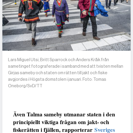
Lars Miguel Utsi, Britt Sparrock och Anders Kråik från
sametinget fotograferade i samband med att tvisten mellan
Girjas sameby och staten om rätten till jakt och fiske
avgjordes i Högsta domstolen i januari. Foto: Tomas
Oneborg/SvD/TT
Även Talma sameby utmanar staten i den
principiellt viktiga frågan om jakt- och
fiskerätten i fjällen, rapporterar
Sveriges