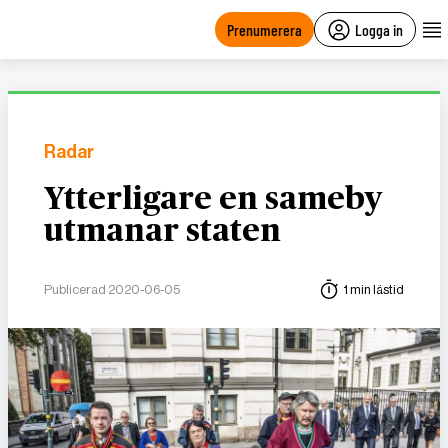
main
content
Prenumerera
Logga in
Radar
Ytterligare en sameby
utmanar staten
Publicerad 2020-06-05
1 min lästid