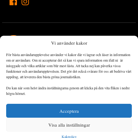
Vi använder kakor
För bästa användarupplevelse använder vi kakor där vi lagrar och läser in information
Landets Fria Tidning är en nyhetstidning med bred bevakning av
om er användare. Om ni accepterar det så kan vi spara information om ifall ni är
det viktigaste som händer lokalt och globalt och med fokus på
inloggade och vilka artiklar som blir mest lästa. Att tacka nej kan påverka vissa
funktioner och användarupplevelsen. Det gör det också svårare för oss att bedriva vårt
omställningsrörelsen. En omställning till ett hållbart samhälle går
uppdrag, att leverera den bästa gröna journalistiken.
både via starka och lika rättigheter för alla människor, minskade
ekonomiska och sociala klyftor, samt utrymme för allt levande att
Du kan när som helst ändra inställningarna genom att klicka på den vita fliken i nedre
utvecklas och frodas.
högra hörnet.
Acceptera
Personuppgiftsbehandling och cookies
Sidkarta
Visa alla inställningar
© 2014–2026 Landets Fria
Kakpolicy