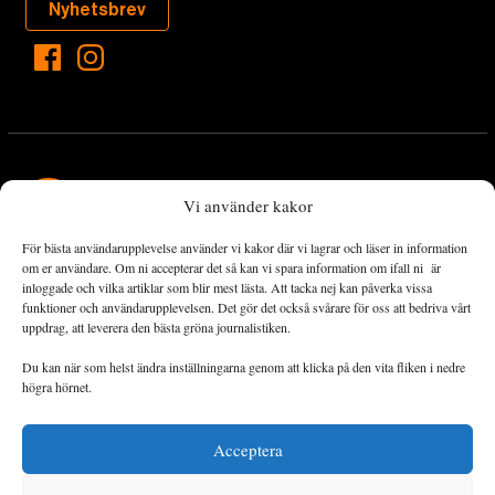
Nyhetsbrev
Vi använder kakor
För bästa användarupplevelse använder vi kakor där vi lagrar och läser in information
Landets Fria Tidning är en nyhetstidning med bred bevakning av
om er användare. Om ni accepterar det så kan vi spara information om ifall ni är
det viktigaste som händer lokalt och globalt och med fokus på
inloggade och vilka artiklar som blir mest lästa. Att tacka nej kan påverka vissa
funktioner och användarupplevelsen. Det gör det också svårare för oss att bedriva vårt
omställningsrörelsen. En omställning till ett hållbart samhälle går
uppdrag, att leverera den bästa gröna journalistiken.
både via starka och lika rättigheter för alla människor, minskade
ekonomiska och sociala klyftor, samt utrymme för allt levande att
Du kan när som helst ändra inställningarna genom att klicka på den vita fliken i nedre
utvecklas och frodas.
högra hörnet.
Acceptera
Personuppgiftsbehandling och cookies
Sidkarta