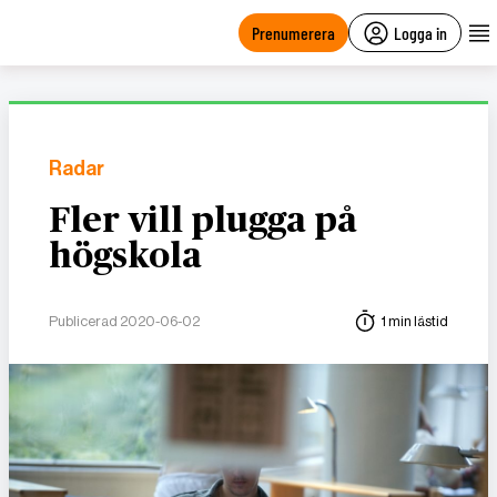
main
content
Prenumerera
Logga in
Radar
Fler vill plugga på
högskola
Publicerad 2020-06-02
1 min lästid