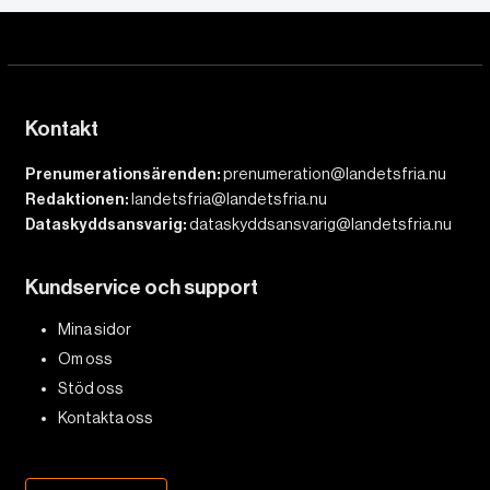
Kontakt
Prenumerationsärenden:
prenumeration@landetsfria.nu
Redaktionen:
landetsfria@landetsfria.nu
Dataskyddsansvarig:
dataskyddsansvarig@landetsfria.nu
Kundservice och support
Mina sidor
Om oss
Stöd oss
Kontakta oss