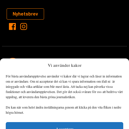
Nyhetsbrev
Vi använder kakor
För bästa användarupplevelse använder vi kakor där vi lagrar och läser in information
Landets Fria Tidning är en nyhetstidning med bred bevakning av
om er användare. Om ni accepterar det så kan vi spara information om ifall ni är
det viktigaste som händer lokalt och globalt och med fokus på
inloggade och vilka artiklar som blir mest lästa. Att tacka nej kan påverka vissa
funktioner och användarupplevelsen. Det gör det också svårare för oss att bedriva vårt
omställningsrörelsen. En omställning till ett hållbart samhälle går
uppdrag, att leverera den bästa gröna journalistiken.
både via starka och lika rättigheter för alla människor, minskade
ekonomiska och sociala klyftor, samt utrymme för allt levande att
Du kan när som helst ändra inställningarna genom att klicka på den vita fliken i nedre
utvecklas och frodas.
högra hörnet.
Acceptera