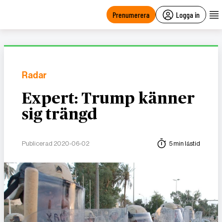
main
content
Prenumerera
Logga in
Radar
Expert: Trump känner
sig trängd
Publicerad 2020-06-02
5 min lästid