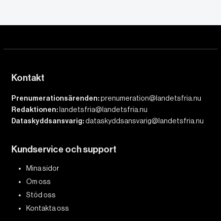
Kontakt
Prenumerationsärenden:
prenumeration@landetsfria.nu
Redaktionen:
landetsfria@landetsfria.nu
Dataskyddsansvarig:
dataskyddsansvarig@landetsfria.nu
Kundservice och support
Mina sidor
Om oss
Stöd oss
Kontakta oss